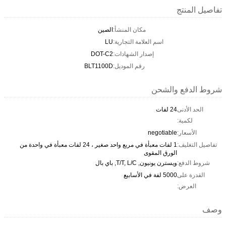
تفاصيل المنتج
مكان المنشأ:
الصين
اسم العلامة التجارية:
LU
إصدار الشهادات:
DOT-C2
رقم الموديل:
BLT1100D
شروط الدفع والشحن
الحد الأدنى
24 لفات
لكمية:
الأسعار:
negotiable
تفاصيل التغليف:
1 لفات معبأة في مربع واحد صغير ، 24 لفات معبأة في واحدة من
الورق المقوى
شروط الدفع:
ويسترن يونيون, T/T, L/C, باي بال
القدرة على
5000 لفة في الأسابيع
العرض:
وصف