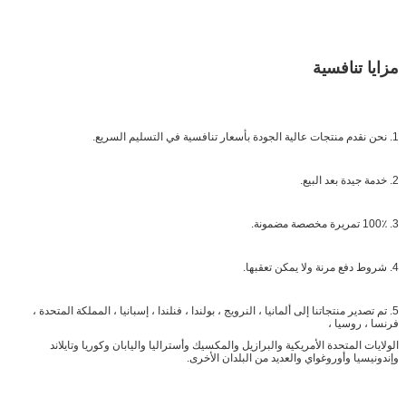
مزايا تنافسية
1. نحن نقدم منتجات عالية الجودة بأسعار تنافسية في التسليم السريع.
2. خدمة جيدة بعد البيع.
3. 100٪ تمريرة مخصصة مضمونة.
4. شروط دفع مرنة ولا يمكن تعقبها.
5. تم تصدير منتجاتنا إلى ألمانيا ، النرويج ، بولندا ، فنلندا ، إسبانيا ، المملكة المتحدة ،
فرنسا ، روسيا ،
الولايات المتحدة الأمريكية والبرازيل والمكسيك وأستراليا واليابان وكوريا وتايلاند
وإندونيسيا وأوروغواي والعديد من البلدان الأخرى.