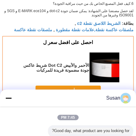
6.كيف فعل المصنع الخاص بك من حيث مراقبة الجودة؟
لقد حصل مصنعنا على الشهادة: يمكن ضمان جودة dot-c2 و E-MARK ece104 و SGS و
ISO9001 وغيرها من الجودة.
الشريط اللاصق نقطة c2
بطاقة:
,
ملصقات عاكسة نقطة,علامات نقطة مقطورة
ملصقات نقطة عاكسة
,
احصل على افضل سعر ل
الأحمر والأبيض Dot C2 شريط عاكس
جودة مضمونة فريدة للمركبات
استمر
Susan
Dot C2 شريط عاكس
أكثر
7:45 PM
Good day, what product are you looking for?