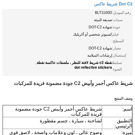
Dot C2 شريط عاكس
رقم الموديل:
BLT1100D
سمات:
صديقة للبيئة
جودة:
شهادة DOT-C2
فيلم
كمبيوتر شخصي أو أكريليك
السطح:
معيار:
شهادة DOT-C2
إستعمال:
إرشادات السلامة
نقطة c2 شريط لافتة للنظر ، ملصقات عاكسة نقطة
تسليط
,
dot reflective stickers
الضوء:
شريط عاكس أحمر وأبيض C2 جودة مضمونة فريدة للمركبات
وصف المنتج
اسم:
شريط عاكس أحمر وأبيض C2 جودة مضمونة
فريدة للمركبات
التطبيق
لشاحنة ، سيارة ، جسم مقطورة
الرئيسي:
ميزة:
وضوح عالي ، لون وعلامات واضحة ، لاصق قوي