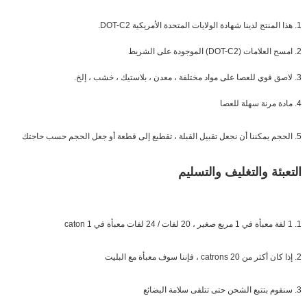
1. هذا المنتج لدينا شهادة الولايات المتحدة الأمريكية DOT-C2.
2. امسح العلامات (DOT-C2) الموجودة على الشريط
3. لاصق قوي للعصا على مواد مختلفة ، معدن ، بلاستيك ، خشب ، إلخ.
4. مادة مرنة سهلة للعصا
5. الحجم يمكننا أن نجعل تقبيل القبلة ، تقطيع إلى قطعة أو جعل الحجم حسب حاجتك
التعبئة والتغليف والتسليم
1. 1 لفة معبأة في 1 مربع صغير ، 20 لفات / 24 لفات معبأة في 1 caton
2. إذا كان أكثر من 20 catrons ، فإننا سوف معبأة مع البليت
3. سنقوم بتتبع الشحن حتى تتلقى سلامة البضائع