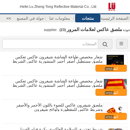
Hefei Lu Zheng Tong Reflective Material Co., Ltd.
الصفحة الرئيسية
منتجات
معلومات عنا
جولة في المصنع
>>
ملصق عاكس لعلامات المرور
جودة
supplier.
(23)
شعار مخصص طباعة الشاشة شيفرون عاكس تعكس
ملصق مستطيل أصفر أحمر المنشورية عاكس الشريط
اللاصق
اتصل بنا
شعار مخصص طباعة الشاشة شيفرون عاكس تعكس
ملصق مستطيل أصفر أحمر المنشورية عاكس الشريط
اللاصق
اتصل بنا
ملصق شيفرون عاكس للضوء باللون الأحمر والأصفر
وشريط عاكس للمقطورة ولوائح شيفرون
اتصل بنا
شريط تحذيري للسلامة العاكسة، بكرة فيلم الفينيل