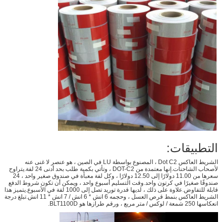
التطبيقات:
الشريط العاكس Dot C2 ، المصنوع بواسطة LU في الصين ، هو عنصر لا غنى عنه
لأصحاب الشاحنات.إنها معتمدة من DOT-C2 ، وتأتي بكمية طلب بحد أدنى 24 لفة.يتراوح
سعرها من 11.00 دولارًا إلى 12.50 دولارًا ، وكل لفة معبأة في صندوق صغير واحد ، 24
صندوقًا صغيرًا في كرتون واحد.وقت التسليم أسبوع واحد ، ويمكن أن تكون شروط الدفع
قابلة للتفاوض.علاوة على ذلك ، لديها قدرة توريد تصل إلى 1000 لفة في الأسبوع.يتميز هذا
الشريط العاكس بنمط قرص العسل ، وحجمه 6 انش * 6 انش / 7 انش * 11 انش.تبلغ درجة
انعكاسها 250 شمعة / لوكس / متر مربع ، ورقم طرازها هو BLT1100D.