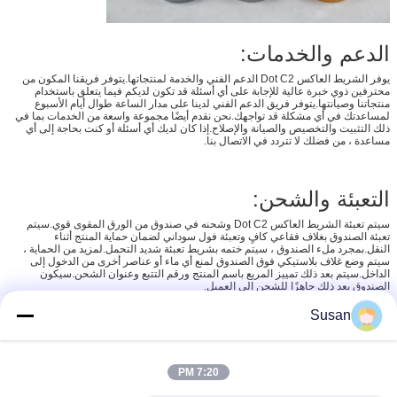
الدعم والخدمات:
يوفر الشريط العاكس Dot C2 الدعم الفني والخدمة لمنتجاتها.يتوفر فريقنا المكون من
محترفين ذوي خبرة عالية للإجابة على أي أسئلة قد تكون لديكم فيما يتعلق باستخدام
منتجاتنا وصيانتها.يتوفر فريق الدعم الفني لدينا على مدار الساعة طوال أيام الأسبوع
لمساعدتك في أي مشكلة قد تواجهك.نحن نقدم أيضًا مجموعة واسعة من الخدمات بما في
ذلك التثبيت والتخصيص والصيانة والإصلاح.إذا كان لديك أي أسئلة أو كنت بحاجة إلى أي
مساعدة ، من فضلك لا تتردد في الاتصال بنا.
التعبئة والشحن:
سيتم تعبئة الشريط العاكس Dot C2 وشحنه في صندوق من الورق المقوى قوي.سيتم
تعبئة الصندوق بغلاف فقاعي كافٍ وتعبئة فول سوداني لضمان حماية المنتج أثناء
النقل.بمجرد ملء الصندوق ، سيتم ختمه بشريط تعبئة شديد التحمل.لمزيد من الحماية ،
سيتم وضع غلاف بلاستيكي فوق الصندوق لمنع أي ماء أو عناصر أخرى من الدخول إلى
الداخل.سيتم بعد ذلك تمييز المربع باسم المنتج ورقم التتبع وعنوان الشحن.سيكون
الصندوق بعد ذلك جاهزًا للشحن إلى العميل.
Susan
7:20 PM