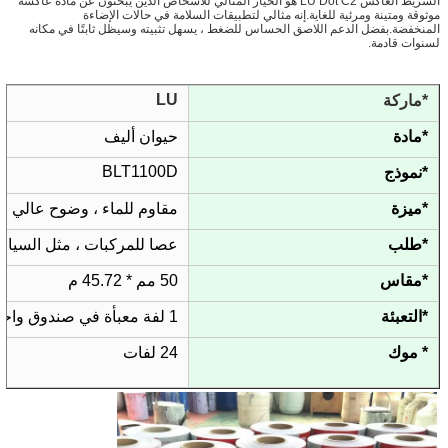
الشريط العاكس LU Dot C2 هو الخيار المثالي للأشخاص الذين يبحثون عن مادة عاكسة
موثوقة ومتينة ومرئية للغاية.إنه مثالي لتطبيقات السلامة في حالات الإضاءة
المنخفضة.بفضل الدعم اللاصق الحساس للضغط ، يسهل تثبيته وسيظل ثابتًا في مكانه
لسنوات قادمة.
LU
*ماركة
*مادة
حيوان أليف
BLT1100D
*نموذج
*ميزة
مقاوم للماء ، وضوح عالي ،
*طلب
عصا للمركبات ، مثل السيار
*مقاس
50 مم * 45.72 م
*التعبئة
1 لفة معبأة في صندوق واحد صغير ، 24 لفه معبأة في 1 كرتون
* موك
24 لفات