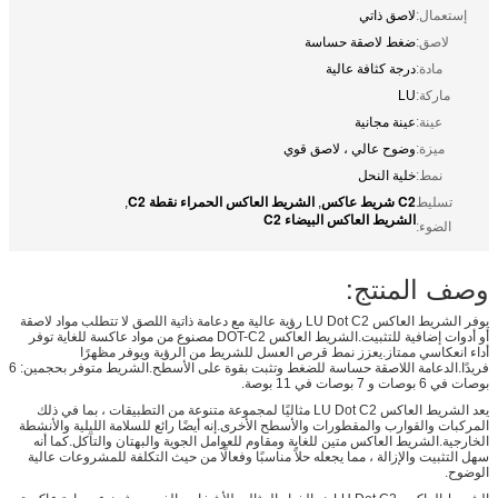
إستعمال:
لاصق ذاتي
لاصق:
ضغط لاصقة حساسة
مادة:
درجة كثافة عالية
ماركة:
LU
عينة:
عينة مجانية
ميزة:
وضوح عالي ، لاصق قوي
نمط:
خلية النحل
C2 شريط عاكس
الشريط العاكس الحمراء نقطة C2
تسليط
,
,
الشريط العاكس البيضاء C2
الضوء:
وصف المنتج:
يوفر الشريط العاكس LU Dot C2 رؤية عالية مع دعامة ذاتية اللصق لا تتطلب مواد لاصقة
أو أدوات إضافية للتثبيت.الشريط العاكس DOT-C2 مصنوع من مواد عاكسة للغاية توفر
أداء انعكاسي ممتاز.يعزز نمط قرص العسل للشريط من الرؤية ويوفر مظهرًا
فريدًا.الدعامة اللاصقة حساسة للضغط وتثبت بقوة على الأسطح.الشريط متوفر بحجمين: 6
بوصات في 6 بوصات و 7 بوصات في 11 بوصة.
يعد الشريط العاكس LU Dot C2 مثاليًا لمجموعة متنوعة من التطبيقات ، بما في ذلك
المركبات والقوارب والمقطورات والأسطح الأخرى.إنه أيضًا رائع للسلامة الليلية والأنشطة
الخارجية.الشريط العاكس متين للغاية ومقاوم للعوامل الجوية والبهتان والتآكل.كما أنه
سهل التثبيت والإزالة ، مما يجعله حلاً مناسبًا وفعالًا من حيث التكلفة للمشروعات عالية
الوضوح.