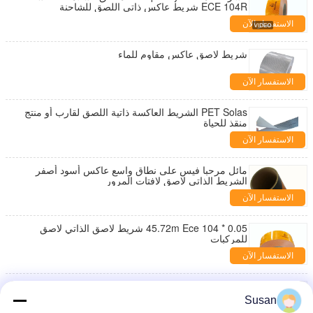
ECE 104R شريط عاكس ذاتي اللصق للشاحنة
الاستفسار الآن
شريط لاصق عاكس مقاوم للماء
الاستفسار الآن
PET Solas الشريط العاكسة ذاتية اللصق لقارب أو منتج
منقذ للحياة
الاستفسار الآن
مائل مرحبا فيس على نطاق واسع عاكس أسود أصفر
الشريط الذاتي لاصق لافتات المرور
الاستفسار الآن
0.05 * 45.72m Ece 104 شريط لاصق الذاتي لاصق
للمركبات
الاستفسار الآن
شريط لاصق أكريليك منشوري عالي الكثافة 2 بوصة ECE
104 شريط عاكس مع شريط عاكس ذاتي اللصق من
Susan
Emark Dot