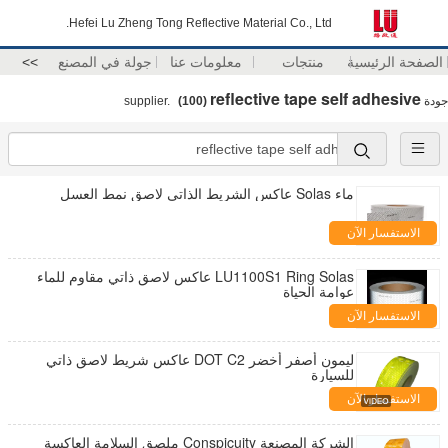
Hefei Lu Zheng Tong Reflective Material Co., Ltd.
الصفحة الرئيسية
منتجات
معلومات عنا
جولة في المصنع
>>
reflective tape self adhesive
جودة
supplier.
(100)
ماء Solas عاكس الشريط الذاتي لاصق نمط العسل
الاستفسار الآن
LU1100S1 Ring Solas عاكس لاصق ذاتي مقاوم للماء
عوامة الحياة
الاستفسار الآن
ليمون أصفر أخضر DOT C2 عاكس شريط لاصق ذاتي
للسيارة
الاستفسار الآن
الشركة المصنعة Conspicuity ملصق السلامة العاكسة