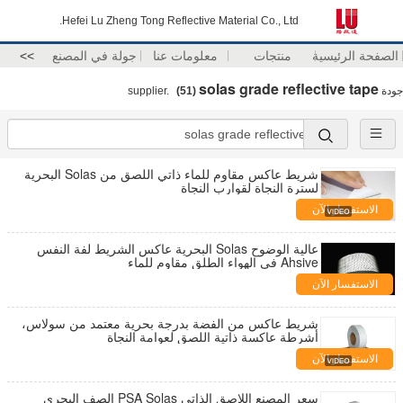
Hefei Lu Zheng Tong Reflective Material Co., Ltd.
الصفحة الرئيسية
منتجات
معلومات عنا
جولة في المصنع
>>
solas grade reflective tape
جودة
supplier.
(51)
شريط عاكس مقاوم للماء ذاتي اللصق من Solas البحرية
لسترة النجاة لقوارب النجاة
الاستفسار الآن
عالية الوضوح Solas البحرية عاكس الشريط لفة النفس
Ahsive في الهواء الطلق مقاوم للماء
الاستفسار الآن
شريط عاكس من الفضة بدرجة بحرية معتمد من سولاس،
أشرطة عاكسة ذاتية اللصق لعوامة النجاة
الاستفسار الآن
سعر المصنع اللاصق الذاتي PSA Solas الصف البحري