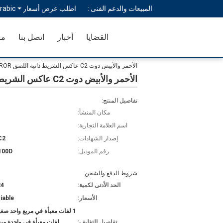
المبيعات والدعم الفنى :
اطلب عرض أسعار
rabic
القضايا
أخبار
اتصل بنا
مر
الأحمر والأبيض دوت C2 عاكس الشريط ذاتية اللصق ROR المركبات
الأحمر والأبيض دوت C2 عاكس الشريط ذاتية اللصق ROR المركبات
تفاصيل المنتج:
مكان المنشأ:
اسم العلامة التجارية:
إصدار الشهادات:
C2
رقم الموديل:
100D
شروط الدفع والشحن:
الحد الأدنى لكمية:
24 ل
الأسعار:
iable
تفاصيل التغليف:
لفات معبأة في واحدة من