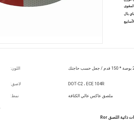
لمقوى
 قدم / جعل حسب حاجتك
اللون:
DOT-C2 ، ECE 104R
لاصق:
ملصق عاكس عالي الكثافة
نمط:
ع