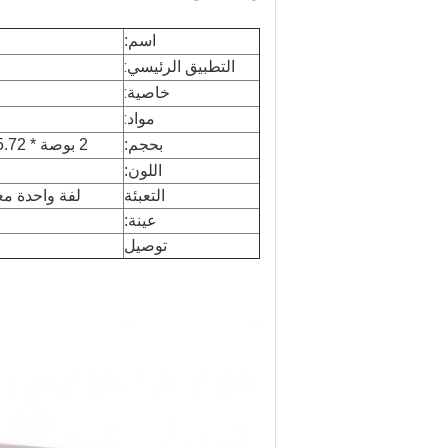
اسم:
التطبيق الرئيسي:
خاصية:
مواد:
بحجم:
2 بوصة * 45.72 م / 1 بوصة * 45.72 م / 2 بوصة * 25 م / مقطعة إلى قطعة
اللون:
التعبئة
لفة واحدة معبأة في 1 مربع صغير ،  / 24pcs
عينة:
توصيل