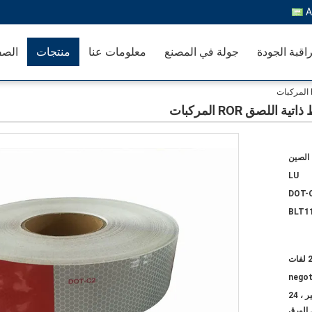
A
اقبة الجودة
جولة في المصنع
معلومات عنا
منتجات
الصف
الصين
LU
DOT-
BLT1
فات
negot
1 لفات معبأة في مربع واحد صغير ، 24
 الورق