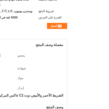
ا
شروط الدفع:
ويسترن يونيون, T/T, L/C, باي بال
القدرة على العرض:
5000 لفة في الأسابيع
اتصل
مفصلة وصف المنتج
بحجم:
2 بوصة * 150
شهادة:
مواد:
إبراز:
الشريط الأحمر والأبيض دوت C2 عاكس المركبات ذاتية اللصق Ror
وصف المنتج