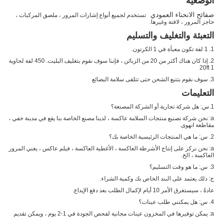
الوضعية
صفائح الانحناء العمودي
تستخدم لجميع أنواع إشارات المرور ، ملصق المركبات ،
حاجز المرور ، لافتة وغيرها.
التعبئة والتغليف والتسليم
1. 1 لفة تكون معبأة في 1 الكرتون.
2. إذا كان هناك أكثر من 20 من الزبائن ، فإننا سوف نقوم بتغليف البليت. 450 لفة لحاوية
20ft 1
3. سوف نقوم بتتبع الشحن حتى تتلقى سلامة البضائع
التعليمات
1.س: هل شركة تجارية أو الشركة المصنعة؟
a: نحن شركة تصنيع منتجات السلامة عاكسة ، لدينا مصنع الخاصة بنا يقع في مدينة خفي ،
مقاطعة انهوى.
2. س: ما هي المنتجات الرئيسية الخاصة بك؟
a: نحن نركز على إنتاج الأشرطة العاكسة ، الأغطية العاكسة ، فيلم عاكس ، يغني المرور
العاكسة ، الخ.
3. س: ما هو وقت التسليم؟
ج: ذلك يعتمد على البند الخاص بك وكمية الشراء.
عادةً ، سيستغرق الأمر 10 أيام لإكمال الطلب بعد دفع الإيداع.
4. س: هل يمكنني طلب عينات؟
a: يمكن توفيرها في المخزون عينات مجانية لفحص الجودة في 1-2 يوم ، ويمكن تقديم