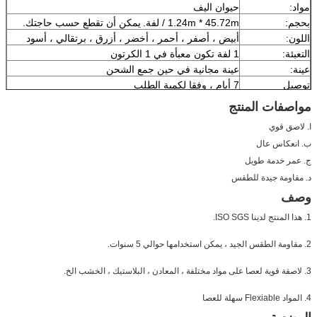
مواد:
حيوان اليف
بحجم:
1.24m * 45.72m / لفة.
يمكن أن تقطع حسب حاجتك.
اللون:
أبيض ، أصفر ، أحمر ، أخضر ، أزرق ، برتقالي ، أسود
التعبئة:
1 لفة تكون معبأة في 1 الكرتون
عينة:
عينة مجانية في حين جمع الشحن
توصيل
7 أيام ، وفقا لكمية الطلب
مواصفات المنتج
ا. لاصق قوي
ب. انعكاس عال
ج. عمر خدمة طويل
د. مقاومة جيدة للطقس
وصف
1. هذا المنتج لدينا ISO SGS.
2. مقاومة الطقس الجيد ، يمكن استخدامها حوالي 5 سنوات.
3. لاصقة قوية لعصا على مواد مختلفة ، المعادن ، البلاستيك ، الخشب الخ.
4. المواد Flexiable سهلة للعصا