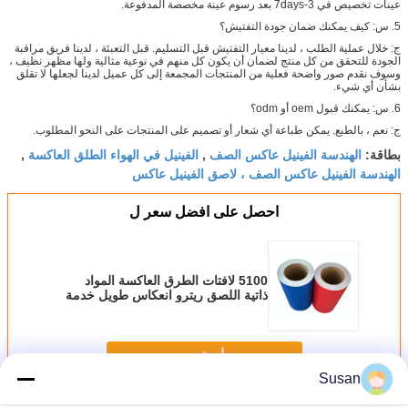
عينات تخصيص في 3-7days بعد رسوم عينة مخصصة المدفوعة.
5. س: كيف يمكنك ضمان جودة التفتيش؟
ج: خلال عملية الطلب ، لدينا معيار التفتيش قبل التسليم. قبل التعبئة ، لدينا فريق مراقبة
الجودة للتحقق من كل منتج لضمان أن يكون كل منهم في نوعية مثالية ولها مظهر نظيف ،
وسوف نقدم صور واضحة فعلية من المنتجات المجمعة إلى كل عميل لدينا لجعلها لا تقلق
بشأن أي شيء.
6. س: يمكنك قبول oem أو odm؟
ج: نعم ، بالطبع. يمكن طباعة أي شعار أو تصميم على المنتجات على النحو المطلوب.
الهندسة الفينيل عاكس الصف
الفينيل في الهواء الطلق العاكسة
بطاقة:
,
,
الهندسة الفينيل عاكس الصف ، لاصق الفينيل عاكس
احصل على افضل سعر ل
5100 لافتات الطرق العاكسة المواد
ذاتية اللصق ريترو انعكاس طويل خدمة
الحياة
استمر
Susan
صفائح الانحناء العمودي
أكثر