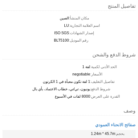
تفاصيل المنتج
مكان المنشأ:
الصين
اسم العلامة التجارية:
LU
إصدار الشهادات:
ISO SGS
رقم الموديل:
BLT5100
شروط الدفع والشحن
الحد الأدنى لكمية:
لفة 1
الأسعار:
negotiable
تفاصيل التغليف:
1 لفة تكون معبأة في 1 الكرتون
شروط الدفع:
يونيون، تي/تي، خطاب الاعتماد، بأي بال
القدرة على العرض:
8000 لفات في الأسبوع
وصف
صفائح الانحناء العمودي
بحجم:
1.24m * 45.7m