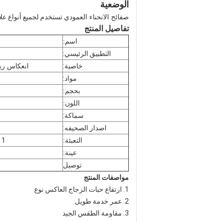
الوضعية
صفائح الانحناء العمودي
تستخدم لجميع أنواع علا
تفاصيل المنتج
اسم:
التطبيق الرئيسي:
خاصية:
انعكاس ريت
مواد:
بحجم:
اللون:
سماكة:
اصدار الصحيفه:
التعبئة:
1 لفة تكون معبأة في 1 الكرتون ، حجم التعبئة 130cm * 22cm * 22cm
عينة:
توصيل
مواصفات المنتج
1. ارتفاع حبات الزجاج العاكس نوع
2. عمر خدمة طويل
3. مقاومة الطقس الجيد