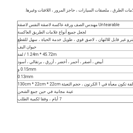
مات الطرق ، ملصقات السيارات ، حاجز المرور ، اللافتات وغيرها.
Untearable مهندس الصف ورقة عاكسة لاصقة النفس لاصقة
لجعل جميع أنواع علامات الطريق العاكسة
رو غير قابل للالتهان ، لاصق قوي ، طويل خدمة الحياة ، سهل للقطع
حيوان اليف
1.24m * 45.72m / لفة
أبيض ، أصفر ، أحمر ، أخضر ، أزرق ، برتقالي ، أسود
0.15mm و
0.13mm
عينة مجانية في حين جمع الشحن
7 أيام ، وفقا لكمية الطلب