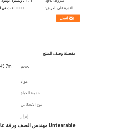
شروط الدفع:
T / T ، ويسترن يونيون ، L / C
القدرة على العرض:
8000 لفات في الأسبوع
اتصل
مفصلة وصف المنتج
بحجم:
1.24m * 45.7m ، ي
مواد:
خدمة الحياة:
نوع الانعكاس:
إبراز:
Untearable مهندس الصف ورقة عاكسة لاصقة النفس لاصقة