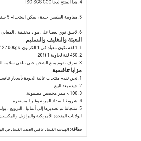
4. هذا المنتج لدينا ISO SGS CCC
5. مقاومة الطقس جيدة ، يمكن استخدام 5 سنوات.
6. لاصق قوي لعصا على مواد مختلفة ، المعادن ، البلاستيك ، الخشب الخ.
التعبئة والتغليف والتسليم
1. 1 لفة تكون معبأة في 1 الكرتون. 22.00kgs / الشركة التونسية للملاحة
2. 450 لفة لحاوية 20ft 1
3. سوف نقوم بتتبع الشحن حتى تتلقى سلامة البضائع
مزايا تنافسية
1. نحن نقدم منتجات عالية الجودة بأسعار تنافسية في التسليم السريع.
2. جيدة بعد البيع.
3. 100 ٪ ممر مخصص مضمونة.
4. شروط السداد المرنة وغير المستقرة.
5. منتجاتنا تم تصديرها إلى ألمانيا ، النرويج ، بولندا ، فنلندا ، اسبانيا ، المملكة المتحدة ، فرنسا ، روسيا ،
الولايات المتحدة الأمريكية والبرازيل والمكسيك و
,
بطاقة:
الهندسة الفينيل عاكس الصف
الفينيل في اله