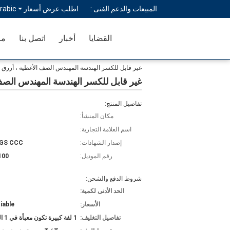
المبيعات والدعم الفنى :
اطلب عرض أسعار
rabic
القضايا
أخبار
اتصل بنا
مر
غير قابل للكسر الهندسة المهندس الصف الأغطية ، أزرق
غير قابل للكسر الهندسة المهندس الص
تفاصيل المنتج:
مكان المنشأ:
اسم العلامة التجارية:
إصدار الشهادات:
SGS CCC
رقم الموديل:
100
شروط الدفع والشحن:
الحد الأدنى لكمية:
الأسعار:
iable
تفاصيل التغليف:
1 لفة كبيرة تكون معبأة في 1 الكرتون