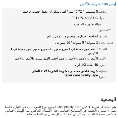
إبس 104 شريط عاكس
بحجم:
5 سنتيمتر * 45.72 متر / لفة ، يمكن أن تجعل حسب حاجتك
مواد:
PET / PC / ACYLIC
نوع
المنشورية الصغيرة
الانعكاس:
تطبيق:
لشاحنة ، سيارة ، مقطورة ، المحرك الخ
خدمة الحياة:
3 سنوات / 5 سنوات / 10 سنوات ،
التعبئة:
1 لفة تكون معبأة في 1 مربع صغير ، 24 مربع صغير تكون معبأة في 1
الكرتون
اللون:
الأبيض والأصفر والأحمر ، أصفر أخضر الفلورسنت والأبيض والأحمر
موك:
48 لفات لكل لون
شريط عاكس مخصص ، شريط الشريط لافتة للنظر
تسليط
,
trailer conspicuity tape
الضوء:
مايكرو المنشورية عاكس conspicuity الشريط الأبيض ، شاحنة سيارة ملصقات عاكسة
الأصفر
الوضعية
يتم استخدام
شريط عاكس Conspicuity Tape
لجميع أنواع المركبات ، في الليل ، عندما
تضيء السيارة الخلفية في المصابيح الأمامية ، فإن اللمعان العاكس على الهيكل الأمامي
سيكون سطوعًا للغاية ، ويمكن أن يحذرنا بشكل فعال من القيادة بعناية.