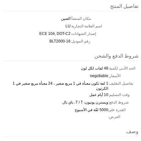
تفاصيل المنتج
مكان المنشأ:
الصين
اسم العلامة التجارية:
LU
إصدار الشهادات:
ECE 104, DOT-C2
رقم الموديل:
BLT2000-16
شروط الدفع والشحن
الحد الأدنى لكمية:
48 لفات لكل لون
الأسعار:
negotiable
تفاصيل التغليف:
1 لفة تكون معبأة في 1 مربع صغير ، 24 معبأة مربع صغير في 1
الكرتون
وقت التسليم:
10 أيام عمل
شروط الدفع:
ويسترن يونيون، T / T، باي بال
القدرة على
5000 لفّة في الأسبوع
العرض:
وصف