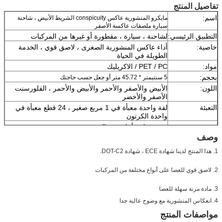
تفاصيل المنتج
اسم:
مايكرو المنشورية عاكس conspicuity الشريط الأبيض ، شاحنة
سيارة ملصقات عاكسة الأصفر
التطبيق الرئيسي:
لشاحنة ، سيارة ، مقطورة أو غيرها من المركبات
خاصية:
أداء عاكس المنشورية الصغرى ، لاصق قوي ، الخدمة
الطويلة في الحياة
مواد:
PET / PC / الاكريليك
بحجم:
5 سنتيمتر * 45.72 متر أو جعل حسب حاجتك
اللون:
الأبيض والأصفر والأحمر والأبيض والأحمر ،
الفلورسنت
الأصفر والأخضر
التعبئة
لفة واحدة معبأة في 1 مربع صغير ، 24 قطع معبأة في
واحدة الكرتون
عينة:
عينة مجانية أثناء جمع الشحن
وصف
توصيل
7 أيام ، وفقا لكمية الطلب
1. هذا المنتج لدينا شهادة ECE ، شهادة DOT-C2.
2. لاصق قوي للعصا على أنواع مختلفة من المركبات
3. مادة مرنة سهلة للعصا
4. انعكاس المنشورية مع وضوح عالية جدا
مواصفات المنتج