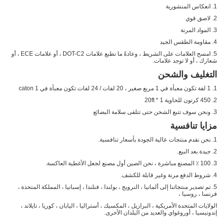
1. انعكاس المنشورية
2. لاصق قوي
3. المواد المرنة
4. مقاومة الطقس الجيد
5. امسح العلامات على الشريط ، وعادةً ما نطبع علامات DOT-C2 ، أو علامات ECE ، أو
شعارك ، أو لا توجد علامات.
التغليف والشحن
1. 1 لفة تكون معبأة في 1 مربع صغير ، 20 لفات / 24 لفات تكون معبأة في 1 caton
2. 450 كرتون للحاوية 1 * 20ft
3. ونحن سوف تتبع الشحن حتى تتلقى سلامة البضائع
مزايا تنافسية
1. نحن نقدم منتجات عالية الجودة بأسعار تنافسية.
2. جيدة بعد البيع.
3. 100 ٪ المصنع مباشرة ، نحن الصين أول مصنع لجعل الأغطية العاكسة.
4. شروط الدفع مرنة وغير قابلة للكشف.
5. تم تصدير منتجاتنا إلى ألمانيا ، النرويج ، بولندا ، فنلندا ، إسبانيا ، المملكة المتحدة ،
فرنسا ، روسيا ،
الولايات المتحدة الأمريكية ، البرازيل ، المكسيك ، أستراليا ، اليابان ، كوريا ، تايلاند ،
إندونيسيا ، أوروغواي والعديد من البلدان الأخرى.