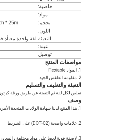
خاصية:
مواد:
بحجم:
 2inch * 25m
اللون:
التعبئة
لفة واحدة معبأة في 1 مربع صغير ، 20 قطع / 24 قطع معبأة في واحدة
عينة:
توصيل
مواصفات المنتج
1. المواد Flexiable
2. مقاومة الطقس الجيد
التعبئة والتغليف والتسليم
تقلص لكل لفة ثم التعبئة عن طريق ورقة كرت
وصف
1. هذا المنتج لدينا شهادة الولايات المتحدة الأمريكية DOT-C2.
2. علامات واضحة (DOT-C2) على الشريط
3. لاصقة قوية لعصا على مواد مختلفة ، المعادن ، البلاستيك ، الخشب الخ.