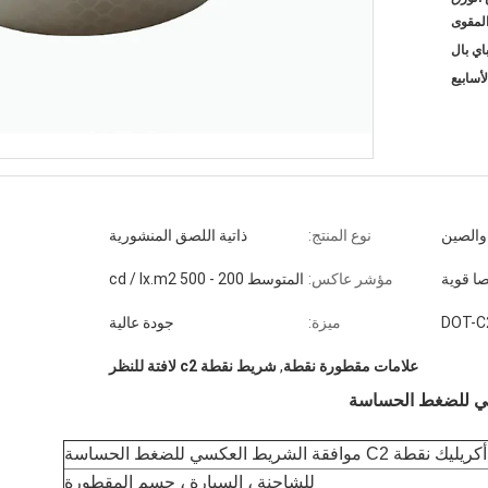
لمقوى
والصين
نوع المنتج:
ذاتية اللصق المنشورية
ا قوية
مؤشر عاكس:
المتوسط ​​200 - 500 cd / lx.m2
ميزة:
جودة عالية
علامات مقطورة نقطة
,
شريط نقطة c2 لافتة للنظر
أكريليك نقطة C2 موافقة الشريط العكسي للضغط الحساسة
للشاحنة ، السيارة ، جسم المقطورة