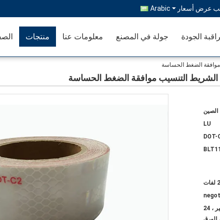
ب عرض أسعار
Arabic
اقبة الجودة
جولة في المصنع
معلومات عنا
منتجات
الصف
الصين
LU
DOT-
BLT1
فات
negot
1 لفات معبأة في مربع واحد صغير ، 24
 الورق