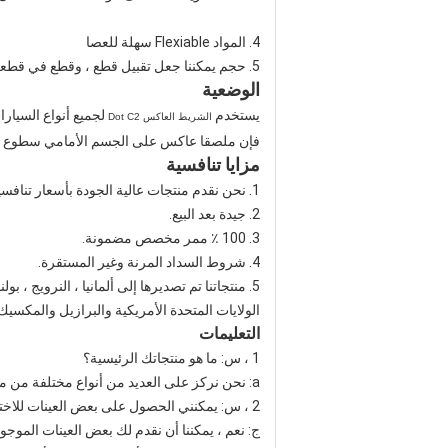
4. المواد Flexiable سهلة للعصا
5. حجم يمكننا جعل تقبيل قطع ، وقطع في قطعة أو جعل حجم حسب حاجتك
الوضعية
يستخدم
لجميع أنواع السيارا
الشريط العاكس Dot C2
فإن ملصقا عاكس على الجسم الأمامي سطوع جدا ، يم
مزايا تنافسية
1. نحن نقدم منتجات عالية الجودة بأسعار تنافسية في التسليم السريع.
2. جيدة بعد البيع.
3. 100 ٪ ممر مخصص مضمونة.
4. شروط السداد المرنة وغير المستقرة.
5. منتجاتنا تم تصديرها إلى ألمانيا ، النرويج ، بولندا ، فنلندا ، اسبانيا ، المملكة المتحدة ، فرنسا ، روسيا ،
الولايات المتحدة الأمريكية والبرازيل والمكسيك و
التعليمات
1 ، س: ما هو منتجاتك الرئيسية؟
a: نحن نركز على العديد من أنواع مختلفة من منتجات سلامة عاكسة الجودة.
2 ، س: يمكنني الحصول على بعض العينات للاختبار قبل ان يشتريها؟
ج: نعم ، يمكننا أن نقدم لك بعض العينات الموج