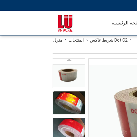
حة الرئيسية
Dot C2 شريط عاكس
المنتجات
منزل