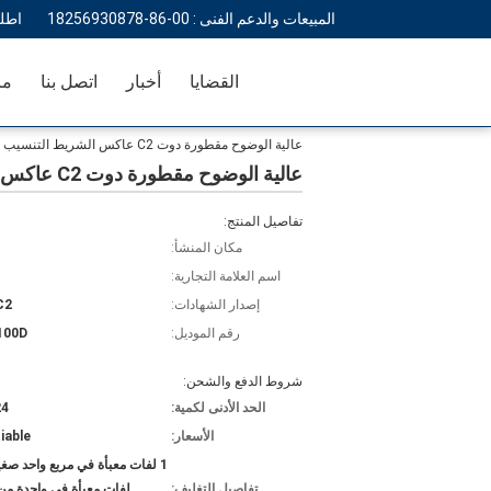
المبيعات والدعم الفنى :
00-86-18256930878
اطل
القضايا
أخبار
اتصل بنا
مر
عالية الوضوح مقطورة دوت C2 عاكس الشريط التنسيب موافقة الضغط الحساسة
عالية الوضوح مقطورة دوت C2 عاكس الشريط التنسيب موافقة الضغط الحساسة
تفاصيل المنتج:
مكان المنشأ:
اسم العلامة التجارية:
إصدار الشهادات:
C2
رقم الموديل:
100D
شروط الدفع والشحن:
الحد الأدنى لكمية:
24 ل
الأسعار:
iable
تفاصيل التغليف:
لفات معبأة في واحدة من