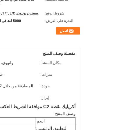
ا
شروط الدفع:
ويسترن يونيون, T/T, L/C, باي بال
القدرة على العرض:
5000 لفة في الأسابيع
اتصل
مفصلة وصف المنتج
مكان المنشأ:
وانهوى، 
ميزات:
عص
جودة:
المصادقة من خلال DOT-C2
إبراز:
أكريليك نقطة C2 موافقة الشريط العكسي للضغط الحساسة
وصف المنتج
اسم:
التطبيق الرئيسي: