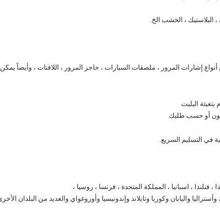
نواع إشارات المرور ، ملصقات السيارات ، حاجز المرور ، اللافتات ، وأيضاً يم
أستراليا واليابان وكوريا وتايلاند وإندونيسيا وأوروغواي والعديد من البلدان الأخرى