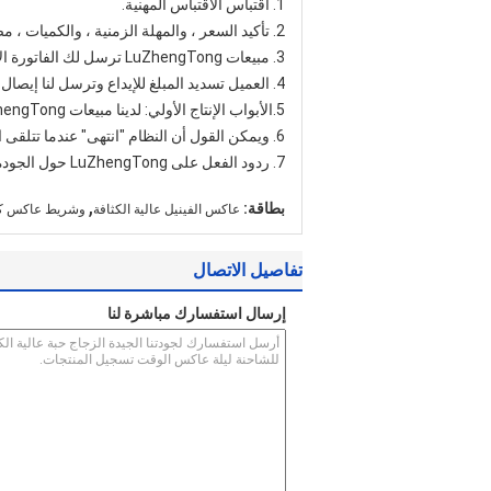
1. اقتباس الاقتباس المهنية.
2. تأكيد السعر ، والمهلة الزمنية ، والكميات ، مصطلح الدفع الخ
3. مبيعات LuZhengTong ترسل لك الفاتورة الأولية مع LuZhengTong المشتركة seal.l.
4. العميل تسديد المبلغ للإيداع وترسل لنا إيصال البنك.
5.الأبواب الإنتاج الأولي: لدينا مبيعات LuZhengTong سوف نبلغ العملاء بأننا قد حصلنا على الدفع ، وسوف نعلمك بوقت الإنتاج ووقت الانتهاء المقدر.
6. ويمكن القول أن النظام "انتهى" عندما تتلقى البضاعة والرضا عنها.
7. ردود الفعل على LuZhengTong حول الجودة والخدمة وردود فعل السوق واقتراح. ويمكننا أن نفعل ما هو أفضل.
,
بطاقة:
عاكس الفينيل عالية الكثافة
وشريط عاكس كثا
تفاصيل الاتصال
إرسال استفسارك مباشرة لنا