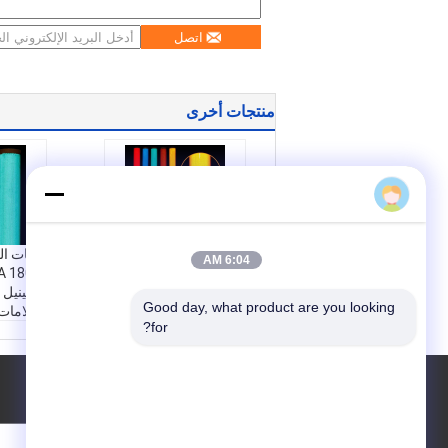
اتصل
منتجات أخرى
ASTM Type III RA2
حبات ال
6:04 AM
حبات زجاجية عالية
الكثافة عاكس فيلم
الفينيل
Good day, what product are you looking 
الفينيل لإشارة المرور
لعلامات
for?
على الطرق
مرصعي ك
مقاومة الطقس:
ممتاز
مقاومة
مادة:
PMMA
مادة:
A
طلب اقتباس
لون:
أبيض/ أصفر/ أحم
لون:
أب
ر/ أزرق/ أخضر/ برتقال
ر/ أزرق
ية
ية
اسم المنتج:
ASTM Ty
اسم الم