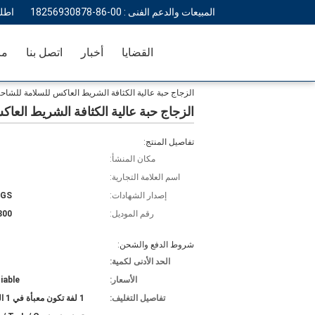
المبيعات والدعم الفنى :
00-86-18256930878
اطل
القضايا
أخبار
اتصل بنا
مر
الزجاج حبة عالية الكثافة الشريط العاكس للسلامة للشا
الزجاج حبة عالية الكثافة الشريط الع
تفاصيل المنتج:
مكان المنشأ:
اسم العلامة التجارية:
إصدار الشهادات:
SGS
رقم الموديل:
800
شروط الدفع والشحن:
الحد الأدنى لكمية:
1
الأسعار:
iable
تفاصيل التغليف:
1 لفة تكون معبأة في 1 الكرتون