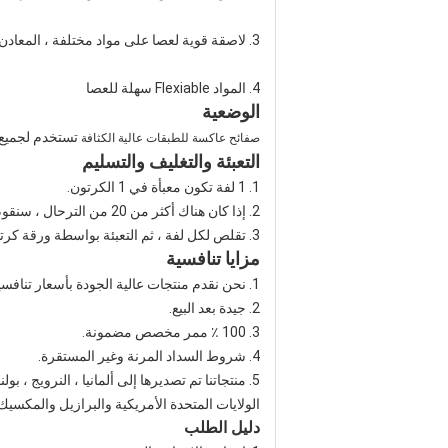
3. لاصقة قوية لعصا على مواد مختلفة ، المعادن ، البلاستيك ، الخشب الخ.
4. المواد Flexiable سهلة للعصا
الوضعية
تستخدم لجميع أ
صفائح عاكسة للطبقات عالية الكثافة
التعبئة والتغليف والتسليم
1. 1 لفة تكون معبأة في 1 الكرتون.
2. إذا كان هناك أكثر من 20 من الترحال ، سنقوم بتعبئة البليت
3. تقلص لكل لفة ، ثم التعبئة بواسطة ورقة كرتون أو حسب طلبك
مزايا تنافسية
1. نحن نقدم منتجات عالية الجودة بأسعار تنافسية في التسليم السريع.
2. جيدة بعد البيع.
3. 100 ٪ ممر مخصص مضمونة.
4. شروط السداد المرنة وغير المستقرة.
5. منتجاتنا تم تصديرها إلى ألمانيا ، النرويج ، بولندا ، فنلندا ، اسبانيا ، المملكة المتحدة ، فرنسا ، روسيا ،
الولايات المتحدة الأمريكية والبرازيل والمكسيك و
دليل الطلب