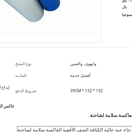
ويسترن يونيون ، T / T ، L / C ، بأي
بال
وانهوى، والصين
نوع المنتج:
أفضل خدمة
الماديه:
132 * 132 * 39CM
شروط الدفع:
عاكس الفي
العاكسة سلامة لشاحنة
جاج حبة عالية الكثافة الصف الأفقية العاكسة سلامة لشاحنة