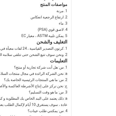
مواصفات المنتج
1. مرنة
2. ارتفاع الرجعية انعكاس
3. ماء
4. لاصق قوي (PSA)
5. يمكن تلبية ASTM ، معيار EC
التغليف والشحن
1. كرتون التصدير القياسية ، 24 لفات معبأة في 1 الكرتون. يتم تحميل 27 كرتون في 1 منصة نقالة.
2. ونحن سوف تتبع الشحن حتى تتلقى سلامة البضائع
التعليمات
1. س: هل أنت شركة تجارية أو منتج؟
a: نحن الشركة الرائدة في مجال منتجات السلامة العاكسة ، لدينا مصنع الخاصة بنا الموجودة في مدينة خفى ، مقاطعة انهوى ، الصين.
2. س: ما هي المنتجات الرئيسية الخاصة بك؟
ج: نحن نركز على إنتاج الأشرطة العاكسة والأغط
3. س: ما هو وقت التسليم؟
a: ذلك يعتمد على البند الخاص بك المطلوبة و كمية الشراء.
عادة ، سوف يستغرق 10 أيام لإكمال الطلب بعد دفع الودائع.
4. س: يمكنني طلب عينات؟