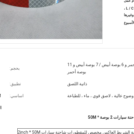
T / T ، ويسترن يونيون ، L / C ،
وغيرها
6 بوصة أحمر و 6 بوصة أبيض / 7 بوصة أبيض و 11
بحجم:
بوصة أحمر
ذاتية اللصق
تطبيق:
وضوح عالية ، لاصق قوي ، ماء ، للطباعة
اساسي:
ASTM
ا
2 بوصة * 50M
 الشريط العاكس مخصص للمقطورات شاحنة سيارات 2inch * 50M