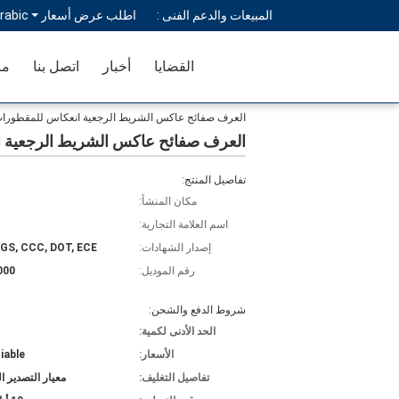
المبيعات والدعم الفنى :
اطلب عرض أسعار
rabic
القضايا
أخبار
اتصل بنا
مر
العرف صفائح عاكس الشريط الرجعية انعكاس للمقطورات شاحنة سي
العرف صفائح عاكس الشريط الرجعية انعكاس 
تفاصيل المنتج:
مكان المنشأ:
اسم العلامة التجارية:
إصدار الشهادات:
SGS, CCC, DOT, ECE
رقم الموديل:
000
شروط الدفع والشحن:
الحد الأدنى لكمية:
الأسعار:
iable
تفاصيل التغليف:
معيار التصدير ا