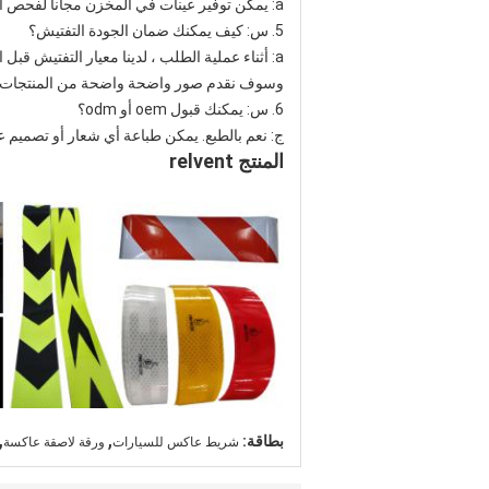
a: يمكن توفير عينات في المخزن مجانا لفحص الجودة في 1-2 يوم ، ويمكن تقديم عينات تخصيص في 3-7days بعد دفع رسوم عينة مخصصة.
5. س: كيف يمكنك ضمان الجودة التفتيش؟
a: أثناء عملية الطلب ، لدينا معيار التفتيش ق
وسوف نقدم صور واضحة واضحة من المنتجات المك
6. س: يمكنك قبول oem أو odm؟
ج: نعم بالطبع. يمكن طباعة أي شعار أو تصميم
المنتج relvent
,
,
بطاقة:
شريط عاكس للسيارات
ورقة لاصقة عاكسة