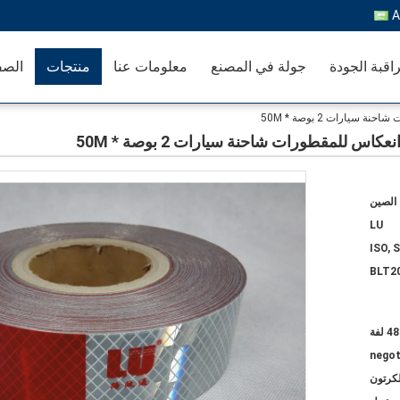
A
اقبة الجودة
جولة في المصنع
معلومات عنا
منتجات
الصف
ارات 2 بوصة * 50M
للمقطورات شاحنة سيارات 2 بوصة * 50M
الصين
LU
ISO, 
BLT2
48 لفة
negot
لكرتون