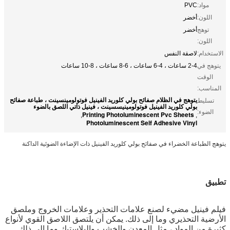
مواد:
PVC
اللون:
أخضر
توهج
أخضر
اللون:
الاستخدام:
لاصقة النفس
يتوهج في
2-4 ساعات ، 4-6 ساعات ، 6-8 ساعات ، 8-10 ساعات
الوقت
المناسب:
يتوهج في الظلام صفائح بولي كلوريد الفينيل فوتولومينسينت ، طباعة صفائح
تسليط
بولي كلوريد الفينيل فوتولومينيسسينت ، فينيل ذاتي اللصق بالضوء
الضوء:
Printing Photoluminescent Pvc Sheets
,
,
Photoluminescent Self Adhesive Vinyl
يتوهج الطباعة الخضراء في صفائح بولي كلوريد الفينيل ذات الإضاءة الضوئية الداكنة
توهج الطباعة في فيلم فينيل مضيء ضوئي داكن 1.24 م * 45.7 م
لكل لفة
تطبيق
فيلم فينيل مضيء لصنع علامات التحذير وعلامات الخروج وملصق
الأرضية التحذيري وما إلى ذلك. يمكن أن يلتصق اللاصق القوي لأنواع
كثيرة من المواد ، مثل المعدن والخشب والبلاستيك وما إلى ذلك.