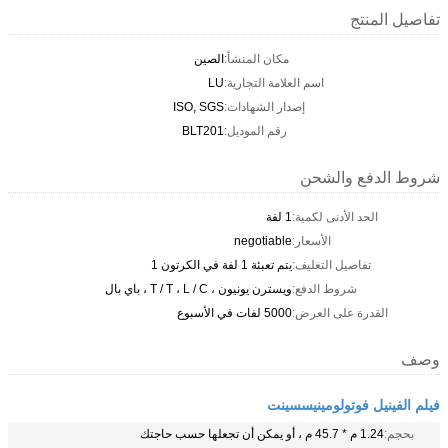
تفاصيل المنتج
مكان المنشأ:
الصين
اسم العلامة التجارية:
LU
إصدار الشهادات:
ISO, SGS
رقم الموديل:
BLT201
شروط الدفع والشحن
الحد الأدنى لكمية:
1 لفة
الأسعار:
negotiable
تفاصيل التغليف:
يتم تعبئة 1 لفة في الكرتون 1
شروط الدفع:
ويسترن يونيون ، T / T ، L / C ، باي بال
القدرة على العرض:
5000 لفات في الأسبوع
وصف
فيلم الفينيل فوتولومينيسسينت
بحجم:
1.24 م * 45.7 م ، أو يمكن أن تجعلها حسب حاجتك