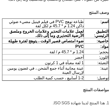
وصف المنتج
اسم:
طباعة توهج PVC في فيلم فينيل مضيء ضوئي
داكن 1.24 م * 45.7 م لكل لفة
التطبيق
لعمل علامات التحذير وعلامات الخروج وملصق
الرئيسي:
الأرضية التحذيري وما إلى ذلك.
خاصية:
ضوء امتصاص قصير الوقت ، يتوهج لفترة طويلة
مواد:
PVC
بحجم:
1.24 م * 45.7 م / لفة
اللون:
أخضر
التعبئة:
1 لفة معبأة في 1 كرتون
عينة:
عينة مجانية أثناء جمع الشحن ، في غضون يومين
لإرسال العينة
توصيل:
1-2 أسابيع ، حسب كمية الطلب
مواصفات المنتج
1. هذا المنتج لدينا شهادة ISO SGS.