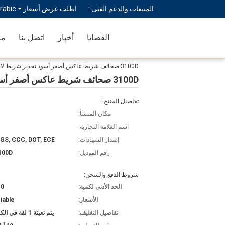
المبيعات والدعم الفنى :
اطلب عرض أسعار
rabic
القضايا
أخبار
اتصل بنا
مر
3100D صحائف شريط عاكس أصفر أسود تحذير شريط لاصق
3100D صحائف شريط عاكس أصفر أسود تحذير شريط لاصق
تفاصيل المنتج:
مكان المنشأ:
اسم العلامة التجارية:
إصدار الشهادات:
SGS, CCC, DOT, ECE
رقم الموديل:
100D
شروط الدفع والشحن:
الحد الأدنى لكمية:
10 ل
الأسعار:
iable
تفاصيل التغليف:
يتم تعبئة 1 لفة في الكرتون 1