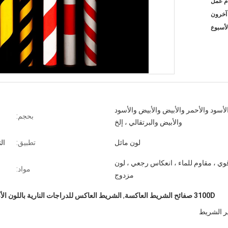
لأسود والأحمر والأبيض والأبيض والأسود
بحجم:
والأبيض والبرتقالي ، إلخ
لون مائل
تطبيق:
ال
ي ، مقاوم للماء ، انعكاس رجعي ، لون
مواد:
مزدوج
3100D صفائح الشريط العاكسة
,
الشريط العاكس للدراجات النارية باللون ال