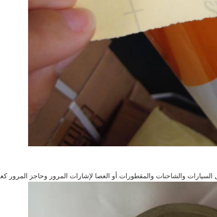
 السيارات والشاحنات والمقطورات أو العصا لإشارات المرور وحاجز المرور كعل