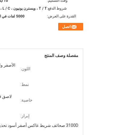
وقت التسليم:
10 أيام عمل
شروط الدفع:
T / T ، ويسترن يونيون ، L / C ، آخرون
القدرة على العرض:
5000 لفات في الأسبوع
اتصل
مفصلة وصف المنتج
الأصفر وا
اللون:
نمط:
لاصق قو
خاصية:
إبراز:
3100D صحائف شريط عاكس أصفر أسود تحذير الشريط