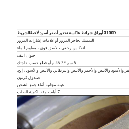
لاصق
3100D أوراق شرائط عاكسة تحذير أصفر أسود
الشريط
التمسك بحاجز المرور أو علامات إشارات المرور
انعكاس رجعي ، لاصق قوي ، مقاوم للماء
حيوان اليف
5 سم * 45.7 م أو قطع حسب حاجتك
ر والأسود والأبيض والأحمر والأبيض والبرتقالي والأبيض والأسود ، إلخ.
صندوق كرتون
عينة مجانية أثناء جمع الشحن
7 أيام ، وفقا لكمية الطلب