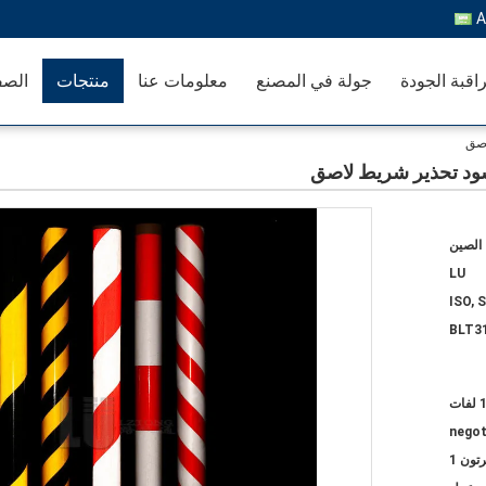
A
اقبة الجودة
جولة في المصنع
معلومات عنا
منتجات
الصف
الصين
LU
ISO, 
BLT3
فات
negot