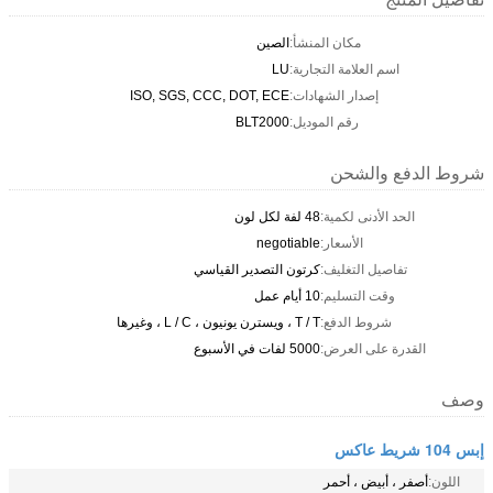
مكان المنشأ:
الصين
اسم العلامة التجارية:
LU
إصدار الشهادات:
ISO, SGS, CCC, DOT, ECE
رقم الموديل:
BLT2000
شروط الدفع والشحن
الحد الأدنى لكمية:
48 لفة لكل لون
الأسعار:
negotiable
تفاصيل التغليف:
كرتون التصدير القياسي
وقت التسليم:
10 أيام عمل
شروط الدفع:
T / T ، ويسترن يونيون ، L / C ، وغيرها
القدرة على العرض:
5000 لفات في الأسبوع
وصف
إبس 104 شريط عاكس
اللون:
أصفر ، أبيض ، أحمر