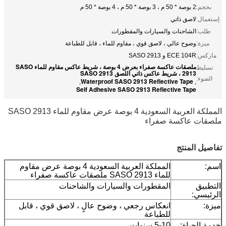
بحجم:
2 بوصة * 50 م ، 3 بوصة * 50 م ، 4 بوصة * 50 م
إستعمال:
لاصق ذاتي
طلب:
الشاحنات والسيارات والمقطورات
ميزة:
وضوح عالي ، لاصق قوي ، مقاوم للماء ، قابل للطباعة
ماركس:
ECE 104R و SASO 2913
ملصقات عاكسة صفراء بعرض 4 بوصة ، شريط عاكس مقاوم للماء SASO
تسليط
2913 ، شريط عاكس ذاتي اللصق SASO 2913
الضوء:
Waterproof SASO 2913 Reflective Tape
,
,
Self Adhesive SASO 2913 Reflective Tape
المملكة العربية السعودية 4 بوصة عرض مقاوم للماء SASO 2913
ملصقات عاكسة صفراء
تفاصيل المنتج
اسم:
المملكة العربية السعودية 4 بوصة عرض مقاوم
للماء SASO 2913 ملصقات عاكسة صفراء
التطبيق
المقطورات والسيارات والشاحنات
الرئيسي:
ميزة:
انعكاس رجعي ، وضوح عالٍ ، لاصق قوي ، قابل
للطباعة
خدمة الحياة:
5-10 سنوات