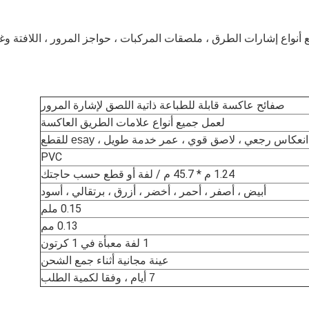
أنواع إشارات الطرق ، ملصقات المركبات ، حواجز المرور ، اللافتة وغي
صفائح عاكسة قابلة للطباعة ذاتية اللصق لإشارة المرور
لعمل جميع أنواع علامات الطريق العاكسة
انعكاس رجعي ، لاصق قوي ، عمر خدمة طويل ، esay للقطع
PVC
1.24 م * 45.7 م / لفة أو قطع حسب حاجتك
أبيض ، أصفر ، أحمر ، أخضر ، أزرق ، برتقالي ، أسود
0.15 ملم
0.13 مم
1 لفة معبأة في 1 كرتون
عينة مجانية أثناء جمع الشحن
7 أيام ، وفقا لكمية الطلب