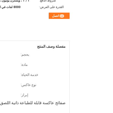
شروط الدفع:
T / T ، ويسترن يونيون ، L / C.
القدرة على العرض:
8000 لفات في الأسبوع
اتصل
مفصلة وصف المنتج
بحجم:
مادة:
خدمة الحياة:
نوع عاكس:
إبراز:
صفائح عاكسة قابلة للطباعة ذاتية اللصق 