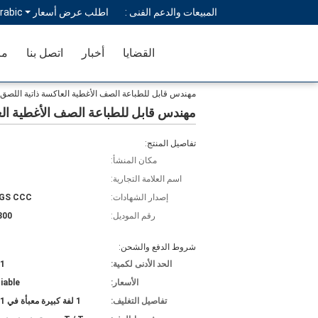
المبيعات والدعم الفنى :
اطلب عرض أسعار
rabic
القضايا
أخبار
اتصل بنا
مر
مهندس قابل للطباعة الصف الأغطية العاكسة ذاتية اللصق 
مهندس قابل للطباعة الصف الأغطية الع
تفاصيل المنتج:
مكان المنشأ:
اسم العلامة التجارية:
إصدار الشهادات:
SGS CCC
رقم الموديل:
300
شروط الدفع والشحن:
الحد الأدنى لكمية:
1 كرتون
الأسعار:
iable
تفاصيل التغليف:
1 لفة كبيرة معبأة في 1 كرتون