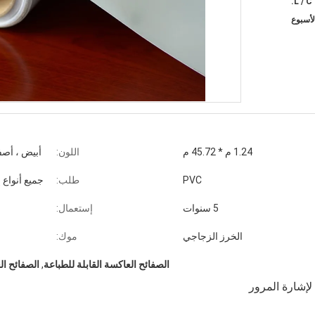
1.24 م * 45.72 م
اللون:
أبيض ، أصف
PVC
طلب:
جميع أنواع 
5 سنوات
إستعمال:
الخرز الزجاجي
موك:
الصفائح العاكسة القابلة للطباعة
,
الصفائح ا
لإشارة المرور