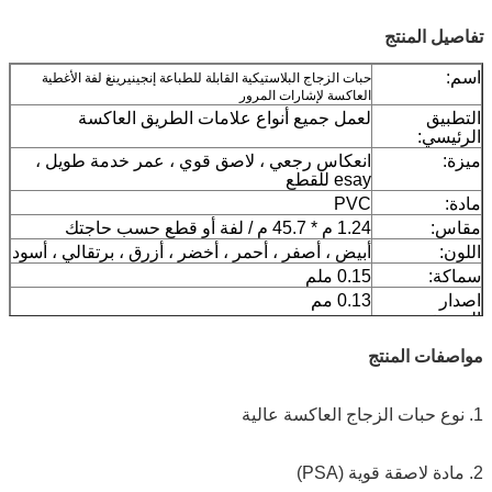
تفاصيل المنتج
اسم:
حبات الزجاج البلاستيكية القابلة للطباعة إنجينيرينغ لفة الأغطية
العاكسة لإشارات المرور
التطبيق
لعمل جميع أنواع علامات الطريق العاكسة
الرئيسي:
ميزة:
انعكاس رجعي ، لاصق قوي ، عمر خدمة طويل ،
esay للقطع
مادة:
PVC
مقاس:
1.24 م * 45.7 م / لفة أو قطع حسب حاجتك
اللون:
أبيض ، أصفر ، أحمر ، أخضر ، أزرق ، برتقالي ، أسود
سماكة:
0.15 ملم
اصدار
0.13 مم
الصحيفه:
التعبئة:
1 لفة معبأة في 1 كرتون
مواصفات المنتج
عينة:
عينة مجانية أثناء جمع الشحن
توصيل
7 أيام ، وفقا لكمية الطلب
1. نوع حبات الزجاج العاكسة عالية
2. مادة لاصقة قوية (PSA)