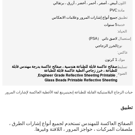
اللون:
أبيض ، أصفر ، أحمر ، أخضر ، أزرق ، برتقالي
مادة:
PVC
تطبيق:
جميع أنواع إشارات المرور وعلامات الانعكاس
خدمة
5 سنوات
الحياة:
إستعمال:
لاصق ذاتي （PSA)
نوع
الخرز الزجاجي
عاكس:
موك:
1 كرتون
صفائح عاكسة قابلة للطباعة هندسية ، صفائح عاكسة بدرجة مهندس قابلة
تسليط
للطباعة ، خرز زجاجي أغطية عاكسة قابلة للطباعة
الضوء:
Engineer Grade Reflective Sheeting Printable
,
,
Glass Beads Printable Reflective Sheeting
حبات الزجاج البلاستيكية القابلة للطباعة إنجينيرينغ لفة الأغطية العاكسة لإشارات المرور
تطبيق
الصفائح العاكسة للمهندس
تستخدم لجميع أنواع إشارات الطرق ،
ملصقات المركبات ، حواجز المرور ، اللافتة وغيرها.