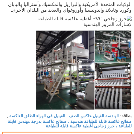
الولايات المتحدة الأمريكية والبرازيل والمكسيك وأستراليا واليابان
وكوريا وتايلاند وإندونيسيا وأوروغواي والعديد من البلدان الأخرى.
الهندسة الفينيل عاكس الصف
الفينيل في الهواء الطلق العاكسة
بطاقة:
,
,
صفائح عاكسة قابلة للطباعة هندسية ، صفائح عاكسة بدرجة مهندس قابلة
للطباعة ، خرز زجاجي أغطية عاكسة قابلة للطباعة