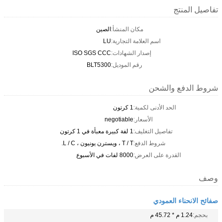
تفاصيل المنتج
مكان المنشأ:
الصين
اسم العلامة التجارية:
LU
إصدار الشهادات:
ISO SGS CCC
رقم الموديل:
BLT5300
شروط الدفع والشحن
الحد الأدنى لكمية:
1 كرتون
الأسعار:
negotiable
تفاصيل التغليف:
1 لفة كبيرة معبأة في 1 كرتون
شروط الدفع:
T / T ، ويسترن يونيون ، L / C.
القدرة على العرض:
8000 لفات في الأسبوع
وصف
صفائح الانحناء العمودي
بحجم:
1.24 م * 45.72 م