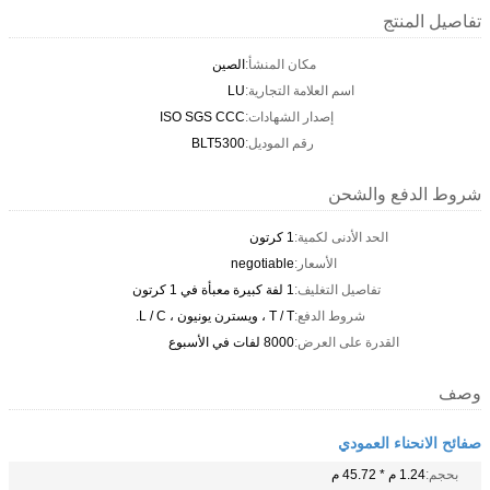
تفاصيل المنتج
مكان المنشأ:
الصين
اسم العلامة التجارية:
LU
إصدار الشهادات:
ISO SGS CCC
رقم الموديل:
BLT5300
شروط الدفع والشحن
الحد الأدنى لكمية:
1 كرتون
الأسعار:
negotiable
تفاصيل التغليف:
1 لفة كبيرة معبأة في 1 كرتون
شروط الدفع:
T / T ، ويسترن يونيون ، L / C.
القدرة على العرض:
8000 لفات في الأسبوع
وصف
صفائح الانحناء العمودي
بحجم:
1.24 م * 45.72 م