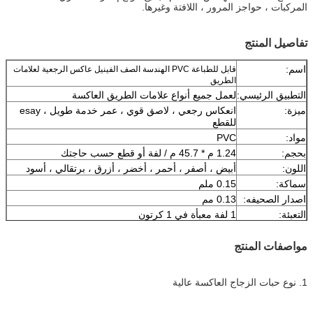
المركبات ، حواجز المرور ، اللافتة وغيرها.
تفاصيل المنتج
اسم:
قابل للطباعة PVC الهندسة الصف الفينيل عاكس الرجعية لعلامات
الطريق
التطبيق الرئيسي:
لعمل جميع أنواع علامات الطريق العاكسة
ميزة:
انعكاس رجعي ، لاصق قوي ، عمر خدمة طويل ، esay
للقطع
مواد:
PVC
بحجم:
1.24 م * 45.7 م / لفة أو قطع حسب حاجتك
اللون:
أبيض ، أصفر ، أحمر ، أخضر ، أزرق ، برتقالي ، أسود
سماكة:
0.15 ملم
اصدار الصحيفه:
0.13 مم
التعبئة:
1 لفة معبأة في 1 كرتون
عينة:
عينة مجانية أثناء جمع الشحن
توصيل
7 أيام ، وفقا لكمية الطلب
مواصفات المنتج
1. نوع حبات الزجاج العاكسة عالية