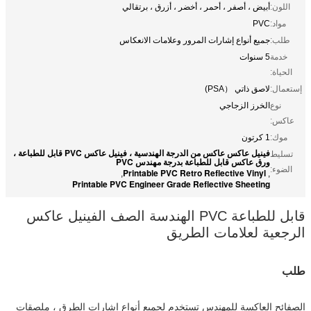
اللون:
أبيض ، أصفر ، أحمر ، أخضر ، أزرق ، برتقالي
مواد:
PVC
طلب:
جميع أنواع إشارات المرور وعلامات الانعكاس
خدمة
5 سنوات
الحياة:
إستعمال:
لاصق ذاتي （PSA)
نوع
الخرز الزجاجي
عاكس:
موك:
1 كرتون
فينيل عاكس عاكس من الدرجة الهندسية ، فينيل عاكس PVC قابل للطباعة ،
تسليط
ورق عاكس قابل للطباعة بدرجة مهندس PVC
الضوء:
Printable PVC Retro Reflective Vinyl
,
,
Printable PVC Engineer Grade Reflective Sheeting
قابل للطباعة PVC الهندسة الصف الفينيل عاكس
الرجعية لعلامات الطريق
طلب
الصفائح العاكسة للمهندس
تستخدم لجميع أنواع إشارات الطرق ، ملصقات