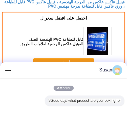
فينيل عاكس عاكس من الدرجة الهندسية ، فينيل عاكس PVC قابل للطباعة
، ورق عاكس قابل للطباعة بدرجة مهندس PVC
احصل على افضل سعر ل
قابل للطباعة PVC الهندسة الصف
الفينيل عاكس الرجعية لعلامات الطريق
استمر
Susan
صفائح الانحناء العمودي
أكثر
5:09 AM
Good day, what product are you looking for?
ات مهندس
ملصق عاكس
7 سنوات لاصقة قوية
النوع الأول من
لوان المواد
انعكاسي عالي
الخرز الزجاجي فيلم
الخرز الزجاجي
الفينيل
ية العاكسة
الوضوح من الدرجة
عاكس من الدرجة
مهندس الأغطية
ورقة مهن
ل الزجاج
الهندسية لإشارات
الهندسية لإشارات
العاكسة تصنيع
الزجاج ال
لراسمة قطع
المرور
المرور
احترافي طباعة
اللصق ا