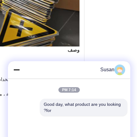
وصف
1. هذا المنتج لدينا ISO SGS CCC
Susan
2. مقاومة جيدة للطقس ، ويمكن استخدام 5 سنوات.
7:14 PM
3. لاصق قوي للعصا على مواد مختلفة ، معدن ، بلاستيك ، خشب ، إلخ.
Good day, what product are you looking 
for?
التعبئة والتغليف والتسليم