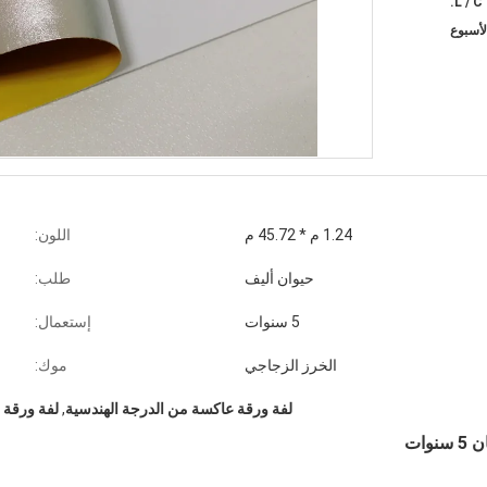
1.24 م * 45.72 م
اللون:
حيوان أليف
طلب:
5 سنوات
إستعمال:
الخرز الزجاجي
موك:
لفة ورقة عاكسة من الدرجة الهندسية
,
لفة ورقة عاكس
ات