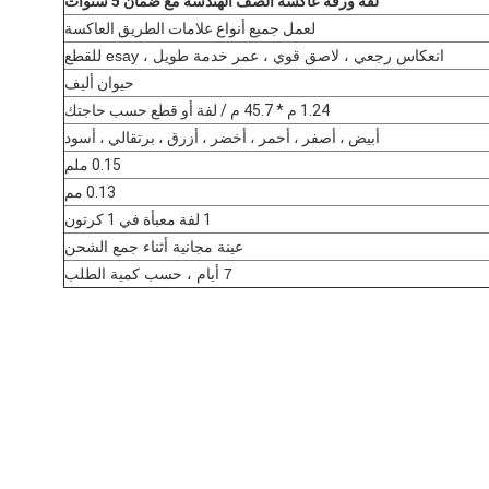
لفة ورقة عاكسة الصف الهندسة مع ضمان 5 سنوات
لعمل جميع أنواع علامات الطريق العاكسة
انعكاس رجعي ، لاصق قوي ، عمر خدمة طويل ، esay للقطع
حيوان أليف
1.24 م * 45.7 م / لفة أو قطع حسب حاجتك
أبيض ، أصفر ، أحمر ، أخضر ، أزرق ، برتقالي ، أسود
0.15 ملم
0.13 مم
1 لفة معبأة في 1 كرتون
عينة مجانية أثناء جمع الشحن
7 أيام ، حسب كمية الطلب