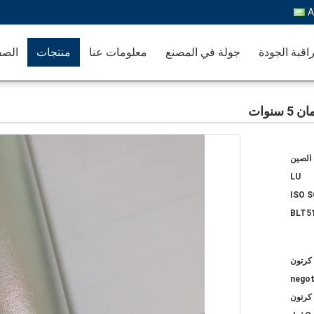
A
اقبة الجودة
جولة في المصنع
معلومات عنا
منتجات
الصف
نوات
الصين
LU
ISO 
BLT5
negot