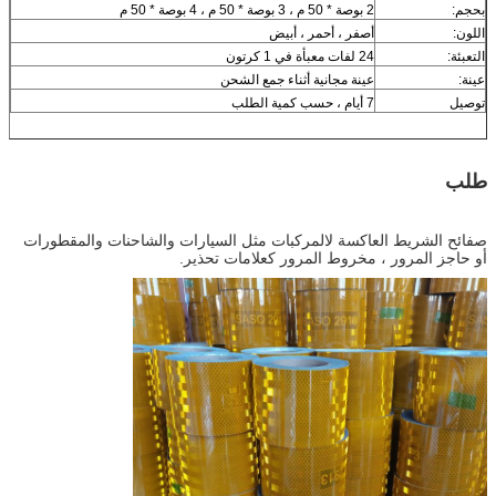
بحجم:
2 بوصة * 50 م ، 3 بوصة * 50 م ، 4 بوصة * 50 م
اللون:
أصفر ، أحمر ، أبيض
التعبئة:
24 لفات معبأة في 1 كرتون
عينة:
عينة مجانية أثناء جمع الشحن
توصيل
7 أيام ، حسب كمية الطلب
طلب
صفائح الشريط العاكسة ل
المركبات مثل السيارات والشاحنات والمقطورات
أو حاجز المرور ، مخروط المرور كعلامات تحذير.