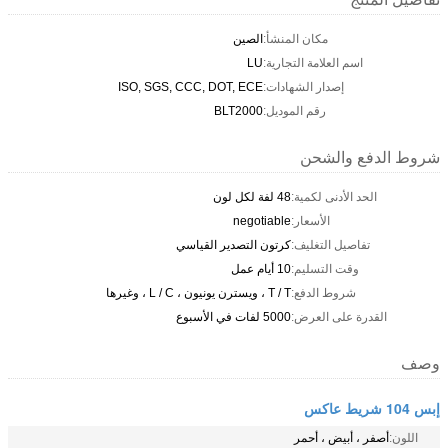
مكان المنشأ:
الصين
اسم العلامة التجارية:
LU
إصدار الشهادات:
ISO, SGS, CCC, DOT, ECE
رقم الموديل:
BLT2000
شروط الدفع والشحن
الحد الأدنى لكمية:
48 لفة لكل لون
الأسعار:
negotiable
تفاصيل التغليف:
كرتون التصدير القياسي
وقت التسليم:
10 أيام عمل
شروط الدفع:
T / T ، ويسترن يونيون ، L / C ، وغيرها
القدرة على العرض:
5000 لفات في الأسبوع
وصف
إبس 104 شريط عاكس
اللون:
أصفر ، أبيض ، أحمر