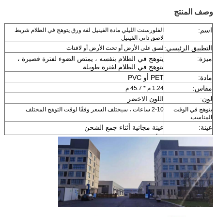
وصف المنتج
اسم:
الفلورسنت الليلي مادة الفينيل لفة ورق يتوهج في الظلام شريط
لاصق ذاتي الفينيل
التطبيق الرئيسي:
لصق على الأرض أو تحت الأرض أو لافتات
ميزة:
يتوهج في الظلام بنفسه ، يمتص الضوء لفترة قصيرة ،
يتوهج في الظلام لفترة طويلة
مادة:
PET أو PVC
مقاس:
1.24 م * 45.7 م
لون:
اللون الاخضر
يتوهج في الوقت
2-10 ساعات ، سيختلف السعر وفقًا لوقت التوهج المختلف
المناسب:
عينة:
عينة مجانية أثناء جمع الشحن
توصيل
7 أيام ، حسب كمية الطلب