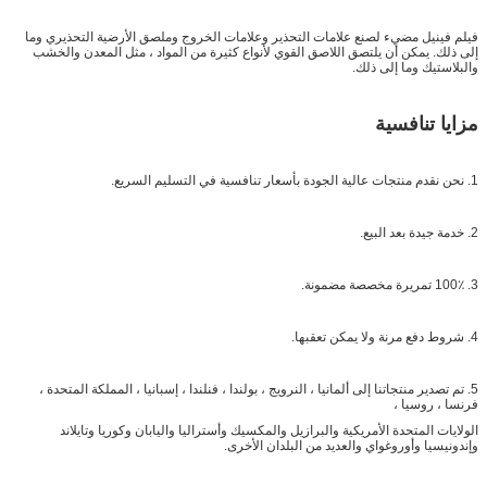
فيلم فينيل مضيء لصنع علامات التحذير وعلامات الخروج وملصق الأرضية التحذيري وما
إلى ذلك. يمكن أن يلتصق اللاصق القوي لأنواع كثيرة من المواد ، مثل المعدن والخشب
والبلاستيك وما إلى ذلك.
مزايا تنافسية
1. نحن نقدم منتجات عالية الجودة بأسعار تنافسية في التسليم السريع.
2. خدمة جيدة بعد البيع.
3. 100٪ تمريرة مخصصة مضمونة.
4. شروط دفع مرنة ولا يمكن تعقبها.
5. تم تصدير منتجاتنا إلى ألمانيا ، النرويج ، بولندا ، فنلندا ، إسبانيا ، المملكة المتحدة ،
فرنسا ، روسيا ،
الولايات المتحدة الأمريكية والبرازيل والمكسيك وأستراليا واليابان وكوريا وتايلاند
وإندونيسيا وأوروغواي والعديد من البلدان الأخرى.