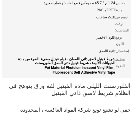
مقاس:
1.24 م * 45.7 م ، يمكن قطع لفات أو قطع صغيرة
مادة:
PET أو PVC
توهج في
2-10 ساعات
الوقت
المناسب:
توهج
اللون الاخضر
اللون:
إستعمال:
ذاتية اللصق
شريط فينيل لاصق ذاتي اللمعان ، فيلم فينيل مضيء للضوء من مادة
تسليط
الحيوانات الأليفة ، شريط فينيل ذاتي اللصق الفلوريسنت
الضوء:
Pet Material Photoluminescent Vinyl Film
,
,
Fluorescent Self Adhesive Vinyl Tape
الفلورسنت الليلي مادة الفينيل لفة ورق يتوهج في
الظلام شريط لاصق ذاتي الفينيل
خفى لو تشنغ تونغ شركة المواد العاكسة ، المحدودة