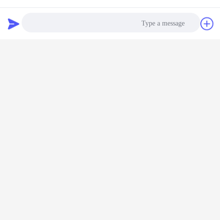
اتصل
طلب اقتباس
صفائح الفينيل الفسفورية
بطاقة:
,
فوتولومينيسسينت الفينيل ذاتية اللصق,يتوهج في الفيلم المظلم
,
فينيل لاصقة النفس فوتولومينيسسينت
Photo
احصل على افضل سعر ل
Video Call
Audio Call
يتوهج في الظلام شريط لاصق فينيل
ذاتي اللصق من مادة الفلورسنت الليلي
للحيوانات الأليفة
استمر
فيلم الفينيل فوتولومينيسسينت
أكثر