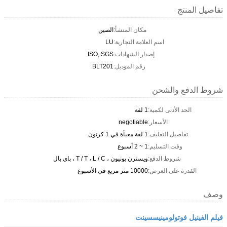
تفاصيل المنتج
مكان المنشأ:
الصين
اسم العلامة التجارية:
LU
إصدار الشهادات:
ISO, SGS
رقم الموديل:
BLT201
شروط الدفع والشحن
الحد الأدنى لكمية:
1 لفة
الأسعار:
negotiable
تفاصيل التغليف:
1 لفة معبأة في 1 كرتون
وقت التسليم:
1 ~ 2 أسبوع
شروط الدفع:
ويسترن يونيون ، T / T ، L / C ، باي بال
القدرة على العرض:
10000 متر مربع في الأسبوع
وصف
فيلم الفينيل فوتولومينيسسينت