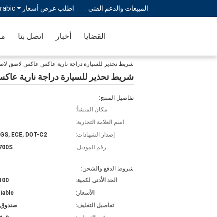
المبيعات والدعم الفنى :
اطلب عرض أسعار
rabic
القضايا
أخبار
اتصل بنا
مر
شريط تحذير للسيارة دراجة نارية عاكس عاكس لاصق لا
شريط تحذير للسيارة دراجة نارية عا
تفاصيل المنتج:
مكان المنشأ:
اسم العلامة التجارية:
إصدار الشهادات:
SGS, ECE, DOT-C2
رقم الموديل:
700S
شروط الدفع والشحن:
الحد الأدنى لكمية:
100 قطع
الأسعار:
iable
تفاصيل التغليف:
صندوق 