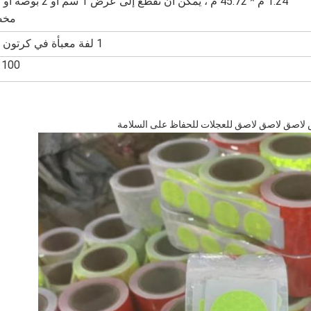
1.24 م * 45.72 م ، يمكن أن تقطع إلى عرض 1
مخ
1 لفة معبأة في كرتون واحد
100 قطعة
 لاصق لاصق لاصق للعجلات للحفاظ على السلامة