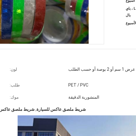
T / T ، ويسترن يونيون ، L / C ، باي
بال
عرض 1 سم أو 2 بوصة أو حسب الطلب
لون:
PET / PVC
طلب:
المنشورية الدقيقة
موك:
شريط ملصق عاكس للسيارة
,
شريط ملصق عاكس ل