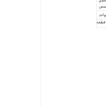
 سم أو 2 بوصة أو حجم
صص