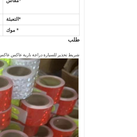
*مقاس
*التعبئة
* موك
طلب
شريط تحذير للسيارة دراجة نارية عاكس عاكس