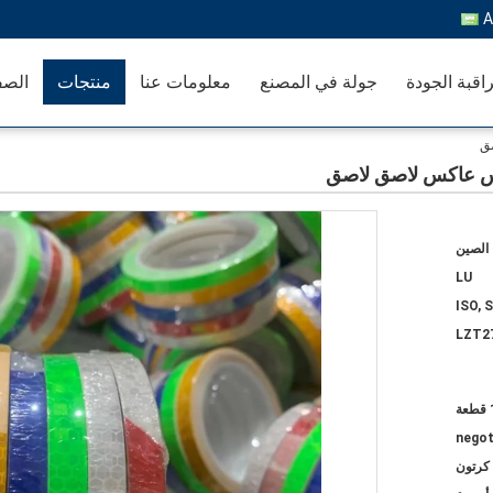
A
اقبة الجودة
جولة في المصنع
معلومات عنا
منتجات
الصف
صق
كس عاكس لاصق لاصق
الصين
LU
ISO, 
LZT2
ة
negot
كرتون