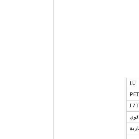
LU
PET
LZT
 قوي
رية