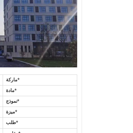
*ماركة
*مادة
*نموذج
*ميزة
*طلب