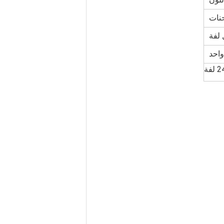
نات
 لفة