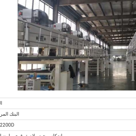
الـ
البنك الم
2200D
انعكاس جيد ، لاصق قوي ، لون ا