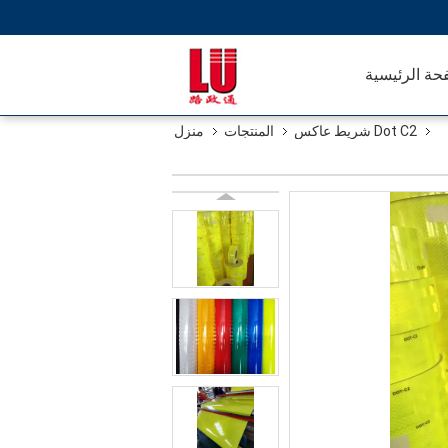
حة الرئيسية
Dot C2 شريط عاكس
المنتجات
منزل