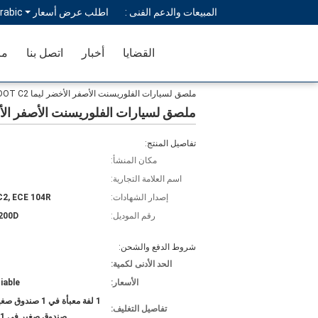
المبيعات والدعم الفنى :
اطلب عرض أسعار
rabic
القضايا
أخبار
اتصل بنا
مر
ملصق لسيارات الفلوريسنت الأصفر الأخضر ليما DOT C2
ملصق لسيارات الفلوريسنت الأصفر الأخضر لي
تفاصيل المنتج:
مكان المنشأ:
اسم العلامة التجارية:
إصدار الشهادات:
2, ECE 104R
رقم الموديل:
200D
شروط الدفع والشحن:
الحد الأدنى لكمية:
الأسعار:
iable
تفاصيل التغليف:
صندوق صغير في 1 كرتون