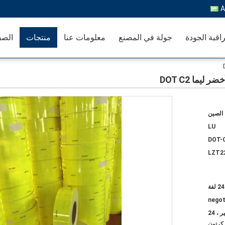
A
اقبة الجودة
جولة في المصنع
معلومات عنا
منتجات
الصف
ما DOT C2
الصين
LU
DOT-C
LZT2
24 لفة
negot
1 لفة معبأة في 1 صندوق صغير ، 24