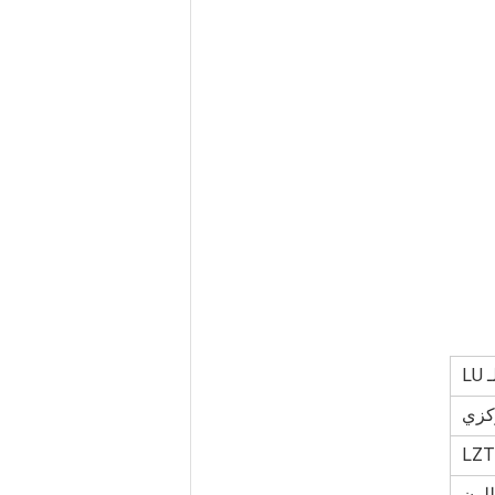
 LU
ركزي
LZT
للون