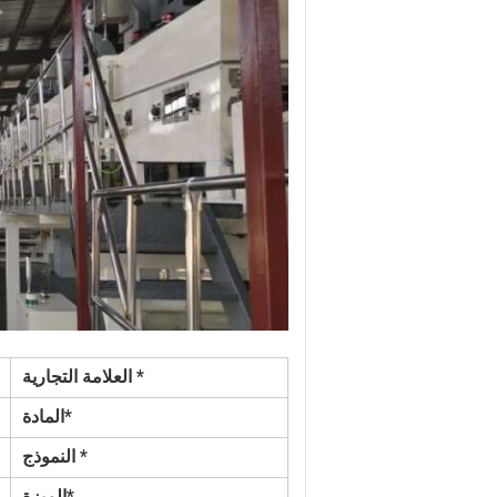
* العلامة التجارية
*المادة
* النموذج
*الميزة