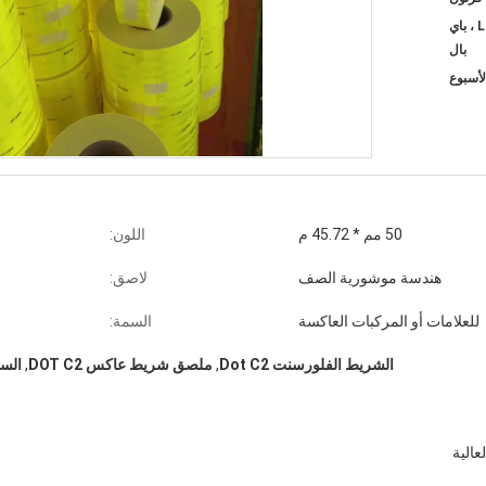
T / T ، ويسترن يونيون ، L / C ، باي
بال
50 مم * 45.72 م
اللون:
هندسة موشورية الصف
لاصق:
للعلامات أو المركبات العاكسة
السمة:
الشريط الفلورسنت Dot C2
,
ملصق شريط عاكس DOT C2
,
الس