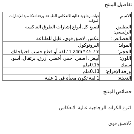
تفاصيل المنتج
الاسم:
حبات زجاجية عالية الانعكاس الطباعة ورقة انعكاسية للإشارات
المؤقتة
التطبيق
لصنع كل أنواع إشارات الطرق العاكسة
الرئيسي:
الخصائص:
عكس، لاصق قوي، قابل للطباعة
المواد:
البروتوكول
الحجم:
1.24m * 45.7m / لفة أو قطع حسب احتياجاتك
اللون:
أبيض، أصفر، أحمر، أخضر، أزرق، برتقال، أسود
سمك:
0.15ملم
ورقة الإفراج:
0.13ملم
التعبئة:
1 لفة تكون معبأة في 1 علبة
العينة:
عينة مجانية أثناء جمع الشحن
التسليم
7 أيام، حسب كمية الطلب
خصائص المنتج
1نوع الكرات الزجاجية عالية الانعكاس
2لاصق قوي