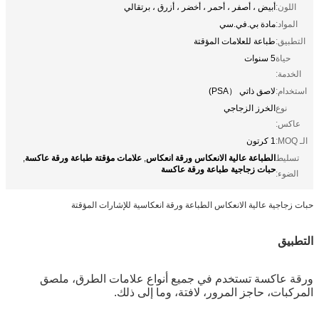
اللون:
أبيض ، أصفر ، أحمر ، أخضر ، أزرق ، برتقالي
المواد:
مادة بي.في.سي
التطبيق:
طباعة للعلامات المؤقتة
حياة
5 سنوات
الخدمة:
استخدام:
لاصق ذاتي （PSA)
نوع
الخرز الزجاجي
عاكس:
الـ MOQ:
1 كرتون
الطباعة عالية الانعكاس ورقة انعكاس
علامات مؤقتة طباعة ورقة عاكسة
تسليط
,
,
حبات زجاجية طباعة ورقة عاكسة
الضوء:
حبات زجاجية عالية الانعكاس الطباعة ورقة انعكاسية للإشارات المؤقتة
التطبيق
ورقة عاكسة
تستخدم في جميع أنواع علامات الطرق، ملصق
المركبات، حاجز المرور، لافتة، وما إلى ذلك.