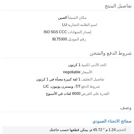
تفاصيل المنتج
مكان المنشأ:
الصين
اسم العلامة التجارية:
LU
إصدار الشهادات:
ISO SGS CCC
رقم الموديل:
BLT5300
شروط الدفع والشحن
الحد الأدنى لكمية:
1 كرتون
الأسعار:
negotiable
تفاصيل التغليف:
1 لفة كبيرة معبأة في 1 كرتون
شروط الدفع:
T/T، ويسترن يونيون، L/C
القدرة على العرض:
8000 لفات في الأسبوع
وصف
صفائح الانحناء العمودي
الحجم:
1.24 م * 45.72 م، يمكن قطعها حسب حاجتك