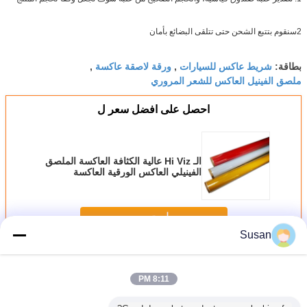
2سنقوم بتتبع الشحن حتى تتلقى البضائع بأمان
شريط عاكس للسيارات
ورقة لاصقة عاكسة
بطاقة:
,
,
ملصق الفينيل العاكس للشعر المروري
احصل على افضل سعر ل
الـ Hi Viz عالية الكثافة العاكسة الملصق
الفينيلي العاكس الورقية العاكسة
للشفرة الحركة
استمر
Susan
صحائف شريط عاكس
أكثر
8:11 PM