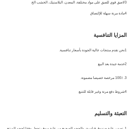
3لاصق قوي للصق على مواد مختلفة، المعدن، البلاستيك، الخشب الخ
4مادة مرنة سهلة للإلتصاق
المزايا التنافسية
1نحن نقدم منتجات عالية الجودة بأسعار تنافسية.
2خدمة جيدة بعد البيع
3. 100٪ مرخصة خصيصا مضمونة.
4شروط دفع مرنة وغير قابلة للتتبع
التعبئة والتسليم
1. تصدير علبة صندوق قياسية، والحجم الصحيح من علبة سوف تجعل وفقا لحجم المنتج