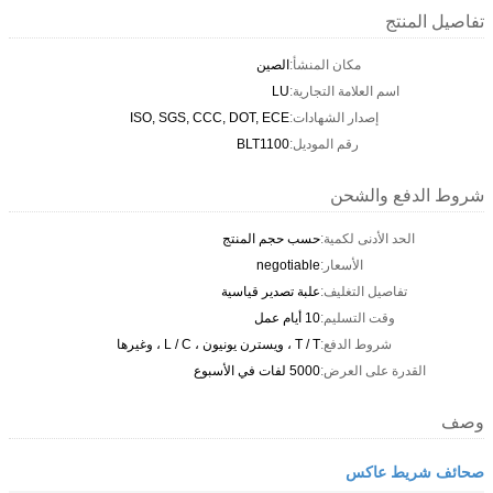
تفاصيل المنتج
مكان المنشأ:
الصين
اسم العلامة التجارية:
LU
إصدار الشهادات:
ISO, SGS, CCC, DOT, ECE
رقم الموديل:
BLT1100
شروط الدفع والشحن
الحد الأدنى لكمية:
حسب حجم المنتج
الأسعار:
negotiable
تفاصيل التغليف:
علبة تصدير قياسية
وقت التسليم:
10 أيام عمل
شروط الدفع:
T / T ، ويسترن يونيون ، L / C ، وغيرها
القدرة على العرض:
5000 لفات في الأسبوع
وصف
صحائف شريط عاكس