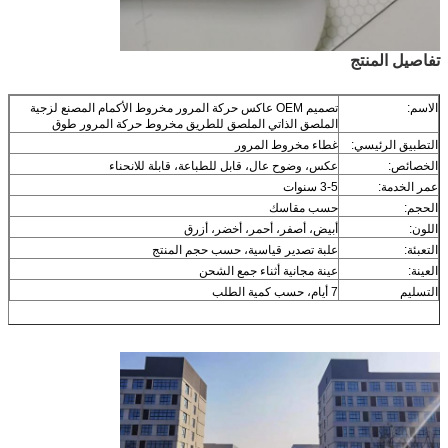
تفاصيل المنتج
الاسم:
تصميم OEM عاكس حركة المرور مخروط الأكمام المصنع لزجية
الملصق الذاتي الملصق للطريق مخروط حركة المرور طوق
التطبيق الرئيسي:
غطاء مخروط المرور
الخصائص:
عكس، وضوح عال، قابل للطباعة، قابلة للانحناء
عمر الخدمة:
3-5 سنوات
الحجم:
حسب مقاسك
اللون:
أبيض، أصفر، أحمر، أخضر، أزرق
التعبئة:
علبة تصدير قياسية، حسب حجم المنتج
العينة:
عينة مجانية أثناء جمع الشحن
التسليم
7 أيام، حسب كمية الطلب