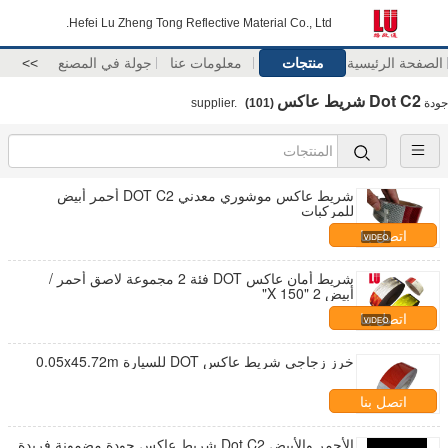
Hefei Lu Zheng Tong Reflective Material Co., Ltd.
الصفحة الرئيسية
منتجات
معلومات عنا
جولة في المصنع
>>
Dot C2 شريط عاكس
جودة
supplier.
(101)
شريط عاكس موشوري معدني DOT C2 أحمر أبيض
للمركبات
اتصل بنا
شريط أمان عاكس DOT فئة 2 مجموعة لاصق أحمر /
أبيض 2 "X 150"
اتصل بنا
خرز زجاجي شريط عاكس DOT للسيارة 0.05x45.72m
اتصل بنا
الأحمر والأبيض Dot C2 شريط عاكس جودة مضمونة فريدة