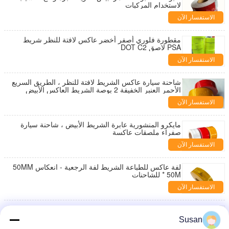
لاستخدام المركبات
الاستفسار الآن
مقطورة فلوري أصفر أخضر عاكس لافتة للنظر شريط
PSA لاصق DOT C2
الاستفسار الآن
شاحنة سيارة عاكس الشريط لافتة للنظر ، الطريق السريع
الأحمر العنبر الخفيفة 2 بوصة الشريط العاكس الأبيض
الاستفسار الآن
مايكرو المنشورية عابرة الشريط الأبيض ، شاحنة سيارة
صفراء ملصقات عاكسة
الاستفسار الآن
لفة عاكس للطباعة الشريط لفة الرجعية - انعكاس 50MM
* 50M للشاحنات
الاستفسار الآن
اللجنة الاقتصادية لأوروبا مجزأة شريط عاكس قوي لاصق
مقاوم للماء لعلامات المرور
Susan