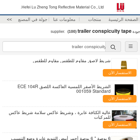
Hefei Lu Zheng Tong Reflective Material Co., Ltd.
الصفحة الرئيسية
منتجات
معلومات عنا
جولة في المصنع
>>
trailer conspicuity tape
جودة
supplier.
(100)
شريط لاصق مقاوم للطقس مقاوم للطقس
الاستفسار الآن
الشريط الأصفر اللمسية العاكسة اللصق ECE 104R
001059 Standard
الاستفسار الآن
عالية الكثافة عابرة ، وشريط عاكس سلامة شريط عاكس
للمركبات
الاستفسار الآن
6 بوصة * 6 بوصة أحمر أبيض التنويه عابرة وضع التنسيب