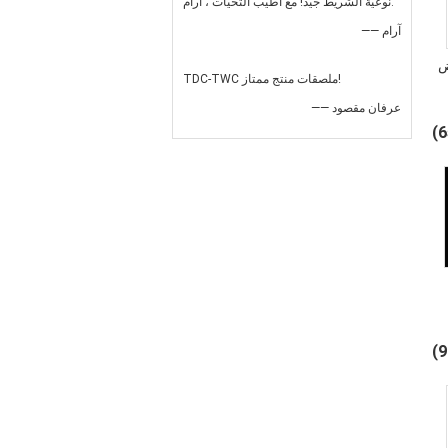
نوعية الشريط جيد! مع أطيب التحيات ، ارام.
—— آرام
ض
TDC-TWC ملصقات منتج ممتاز!
—— عرفان مقصود