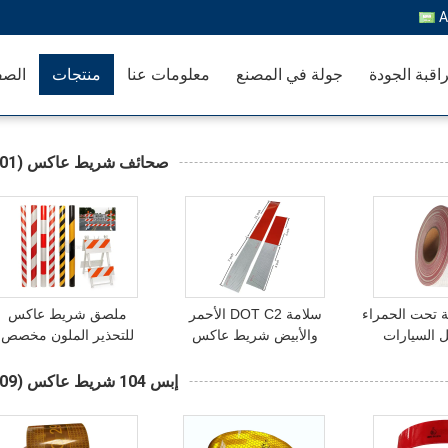
A
اقبة الجودة
جولة في المصنع
معلومات عنا
منتجات
الصف
صحائف شريط عاكس
(101)
 تحت الحمراء
سلامة DOT C2 الأحمر
ملصق شريط عاكس
ل السيارات
والأبيض شريط عاكس
للتحذير الملون مخصص
حمر والفضي
للسلامة للشاحنات مقطورة
لحاجز المرور
كس
شاحنة قوية لاصقة
إبس 104 شريط عاكس
(109)