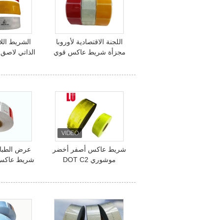
اللجنة الاقتصادية لأوروبا
الشريط الل
مجزأة شريط عاكس قوي
لاصق مقاوم للماء لعلامات
نوع جامدة 
المرور
شريط عاكس أصفر أخضر
موشوري DOT C2
شريط عاكس 
للشاحنات
ch * 11inch