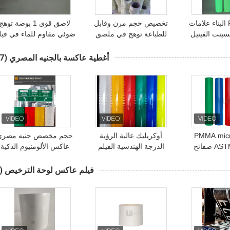
PET أو PVC البناء علامات
تخصيص حجم مرن وقابل
لاصق قوي 1 بوصة توهج
سينت الفينيل
للطباعة توهج في ملصق
ضوئي مقاوم للماء في فيل
لامع السطح
شريط الفينيل
مظلم
جية ودية
فوتولومينيسسينت الظلام
أغطية عاكسة بالجنيه المصري
(37)
PMMA micr
أوكريليك عالية الرؤية
حجم مخصص جنيه مصري
ASTM TYPE 1 صفائح
الدرجة الهندسية الفيلم
عاكس الألومنيوم الذكية
ية من الدرجة
العاكس المصغّر البريزماتي
تسجيل الصف الثالث عاك
الهندسية (EGP) لإشارات
مادة الفينيل EGP ورقة
فيلم الأشعة فوق البنفسجي
فيلم عاكس لوحة الترخيص
(9)
رور
عاكسة لعلامة المرور
المطبوعة للمعاقين وقوف
السيارات إشارة المرور عل
الطرق