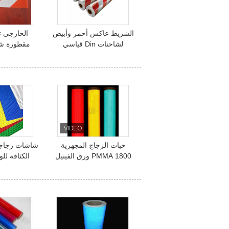
الشريط عاكس أحمر وأبيض
الخارجي 
لشاحنات Din قياسي
مقطورة ش
1.22m * 45.72m
علامة السيار
الشاحنات الق
التج
حبات الزجاج المجهرية
شاشات زجاجية
1800 PMMA ورق الفينيل
الكثافة لل
العاكس لعلامات المرور
للوحة الع
فيلم مرصعي كثافة عالية
وعلامة