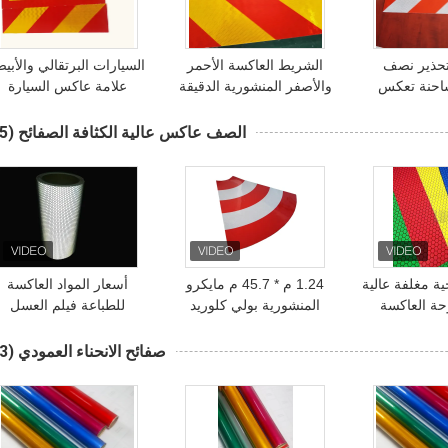
تحذير نصف
الشريط العاكسة الأحمر
السيارات البرتقالي والأبي
احنة تعكس
والأصفر المنشورية الدقيقة
علامة عاكس السيارة
ة الشريط على
على اللوحات الطينية مع
الشريط ، لوحات العاكسة
لابة المركبات
لوحة الألومنيوم
وعلامات التحذير
الصف عاكس عالية الكثافة الصفائح
(65)
ارية
 مغلفة عالية
1.24 م * 45.7 م مايكرو
أسعار المواد العاكسة
وحة العاكسة
المنشورية بولي كلوريد
للطباعة فيلم العسل
سل للطريق
الفينيل العسل عاكس
الكريستال شعرية عاكس
 المرور
ملصق فينيل فيلم الأغطية
الفيلم
صفائح الانحناء العمودي
(93)
العاكسة لإشارات المرور
علامات السلامة على الطرق