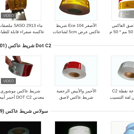
اصق العاكس
الأصفر Ece 104 شريط
ماء SASO 2913 ملصق
الذاتي لاصق 50 مم * 50 م
عاكس عرض 5cm لشاحنات
عاكسة صفراء قابلة للطباع
وضوح عالية
سيارات مقطورة
Dot C2 شريط عاكس
(101)
عرض الطباعة نقطة C2
الأحمر والأبيض الرجعية
شريط عاكس موشوري
لفة التنسيب
شريط عاكس لاصق
معدني DOT C2 أحمر 
على السيارات 6inch *
للسيارات ، عاكس وسم
للمركبات
6inch / 7in
الشريط
سولاس شريط عاكس
(69)