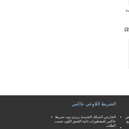
ة
الشريط اللاوعي عاكس
يض
الخارجي السكك الحديدية بريزم دوت شريط
ع
عاكس للمقطورات ذاتية اللصق اللون حسب
الطلب