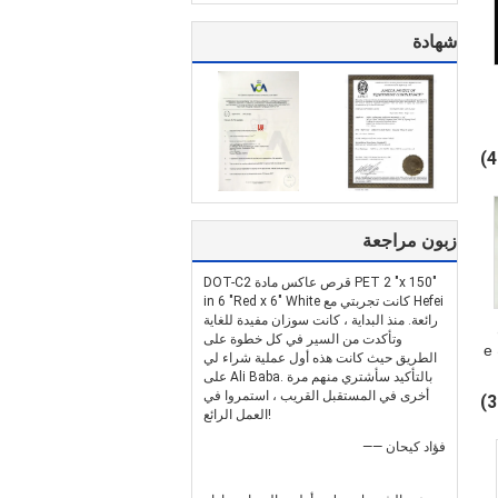
شهادة
زبون مراجعة
DOT-C2 قرص عاكس مادة PET 2 "x 150"
in 6 "Red x 6" White كانت تجربتي مع Hefei
رائعة. منذ البداية ، كانت سوزان مفيدة للغاية
وتأكدت من السير في كل خطوة على
لافتة للنظر شريط علامات e
الطريق حيث كانت هذه أول عملية شراء لي
5 *
على Ali Baba. بالتأكيد سأشتري منهم مرة
أخرى في المستقبل القريب ، استمروا في
العمل الرائع!
—— فؤاد كيحان