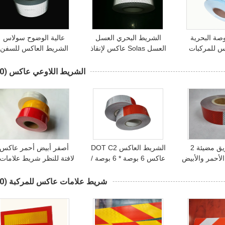
ضة 2 بوصة البحرية
الشريط البحري العسل
عالية الوضوح سولاس
 للمركبات
العسل Solas عاكس لإنقاذ
الشريط العاكس للسفن
س أو قاعدة
الحياة المنتج 10 سم *
قارب لاصق الضغط
سيج
45.72 م
الحساسة
الشريط اللاوعي عاكس
(40)
مرنة الطريق مضيئة 2
الشريط العاكس DOT C2
أصفر أبيض أحمر عاكس
لأحمر والأبيض
عاكس 6 بوصة * 6 بوصة /
 عاكس على
11 بوصة * 7 بوصة
لشاحنات سيارات cm
 التجارية
45.7m
شريط علامات عاكس للمركبة
(30)