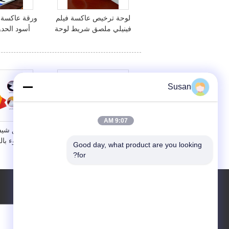
لوحة ترخيص عاكسة فيلم
ورقة عاكسة 
فينيلي ملصق شريط لوحة
أسود الحدو
ترخيص ورقة عاكسة
الس
Susan
9:07 AM
شريط تحذيري للسلامة
ملصق شيف
العاكسة، بكرة فيلم الفينيل
للضوء بال
Good day, what product are you looking 
العاكسة ذاتية اللصق
والأصفر و
for?
لإشارات المرور
للمقطورة ول
طلب اقتباس