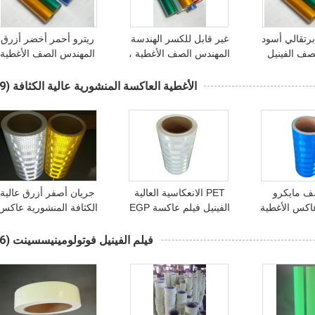
رتقالي أسود
غير قابل للكسر الهندسة
ريترو أحمر أخضر أزرق
صف الفينيل
المهندس الصف الأغطية ،
المهندس الصف الأغطية
ات الطريق
أزرق أخضر برتقالي عاكس
العاكسة لعلامات المرور
ينيل
الشريط الذاتي لاصق
العاكسة الفينيل
الأغطية العاكسة المنشورية عالية الكثافة
(49)
صف مايكرو
PET الانعكاسية العالية
جريان أصفر أزرق عالية
اكس الأغطية
الفينيل فيلم عاكسة EGP
الكثافة المنشورية عاكس
ع الذاتي لاصق
لالأحمر الطريق الماس
الأغطية لفة ، مايكرو
ل الورك
تسجيل
المنشورية ريترو للطباعة
فيلم الفينيل فوتولومينيسسينت
(56)
عاكس الفينيل