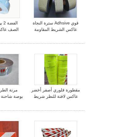
قوي Adhsive سترة النجاة
الف
عاكس الشريط المقاومة
الصف عاكس
للتآكل للمنتجات البحرية
لاصقة النف
الن
مقطورة فلوري أصفر أخضر
عاكس لافتة للنظر شريط
بوصة شاحنة ا
PSA لاصق DOT C2
دوت شريط
المركبات