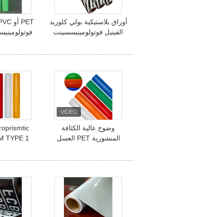
أوراق بلاستيكية بولي كلوريد
الفينيل فوتولومينيسسينت
فوتولومينيس
للطباعة ، شريطية توهج في
السينمائي 
ورقة البلاستيك الداكن
الايكولو
وضوح عالية الكثافة
oprismtic
المنشورية PET العسل
الأبيض الأغطية العاكسة
عاكسة منشور
ورقة مادة الفينيل لإشارات
الطريق
الم