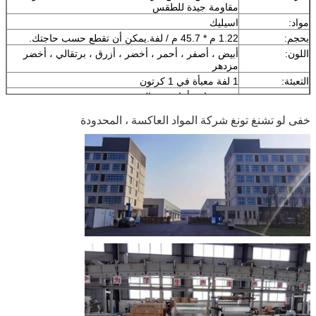
مقاومة جيدة للطقس
مواد:
اسيليك
بحجم:
1.22 م * 45.7 م / لفة.يمكن أن تقطع حسب حاجتك.
اللون:
أبيض ، أصفر ، أحمر ، أخضر ، أزرق ، برتقالي ، أخضر
مزدهر
التعبئة:
1 لفة معبأة في 1 كرتون
عينة:
عينة مجانية أثناء جمع الشحن
توصيل
7 أيام ، حسب كمية الطلب
خفى لو تشنغ تونغ شركة المواد العاكسة ، المحدودة