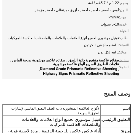
بحجم:
1.22 م * 45.7 م / لفة
اللون:
أبيض ، أصفر ، أحمر ، أخضر ، أزرق ، برتقالي ، أخضر مزدهر
مواد:
PMMA
خدمة
5-10 سنوات
الحياة:
طلب:
فينيل موشوري لجميع أنواع العلامات والعلامات والملصقات العاكسة للمركبات
التعبئة:
1 لفة معبأة في 1 كرتون
موك:
1 لفة لكل لون
صفائح عاكسة منشورية ذاتية اللصق ، صفائح عاكس موشورية بدرجة الماس ،
تسليط
علامات الطريق السريع ألواح عاكسة موشورية
الضوء:
Diamond Grade Prismatic Reflective Sheeting
,
,
Highway Signs Prismatic Reflective Sheeting
وصف المنتج
اسم:
الألواح العاكسة المنشورية ذات الصف اللصق الماسي لإشارات
الطرق السريعة
التطبيق الرئيسي:
فينيل موشوري لجميع أنواع العلامات والعلامات
والملصقات العاكسة للمركبات
ميزة:
أداء عاكس عاكس للرجعية الدقيقة ، مادة لاصقة قوية ،