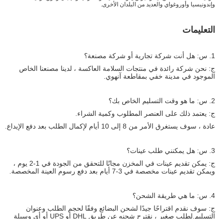
وإندونيسيا وأوروغواي والعديد من البلدان الأخرى.
التعليمات
1. س: هل أنت شركة تجارية أو شركة مصنعة؟
ج: نحن شركة رائدة في منتجات السلامة العاكسة ، لدينا مصنعنا الخاص
الموجود في مدينة خفي بمقاطعة آنهوي.
2. س: ما هو وقت التسليم الخاص بك؟
ج: يعتمد ذلك على العنصر المطلوب وكمية الشراء.
عادة ، سوف يستغرق الأمر من 8 إلى 10 أيام لإكمال الطلب بعد دفع الإيداع.
3. س: هل يمكنني طلب عينات؟
ج: يمكن تقديم عينات في المخزن مجانًا للتحقق من الجودة في 1-2 يوم ،
ويمكن تقديم عينات مخصصة في 3-7 أيام بعد دفع رسوم العينة المخصصة.
4. س: ما هي طريقة الشحن؟
ج: سوف نقدم اقتراحًا جيدًا لشحن البضائع وفقًا لحجم الطلب وعنوان
التسليم.لطلب صغير ، نقترح شحنه عن طريق DHL أو UPS أو أي وسيلة