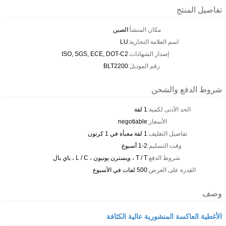
تفاصيل المنتج
مكان المنشأ:
الصين
اسم العلامة التجارية:
LU
إصدار الشهادات:
ISO, SGS, ECE, DOT-C2
رقم الموديل:
BLT2200
شروط الدفع والشحن
الحد الأدنى لكمية:
1 لفة
الأسعار:
negotiable
تفاصيل التغليف:
1 لفة معبأة في 1 كرتون
وقت التسليم:
1-2 أسبوع
شروط الدفع:
T / T ، ويسترن يونيون ، L / C ، باي بال
القدرة على العرض:
500 لفات في الأسبوع
وصف
الأغطية العاكسة المنشورية عالية الكثافة