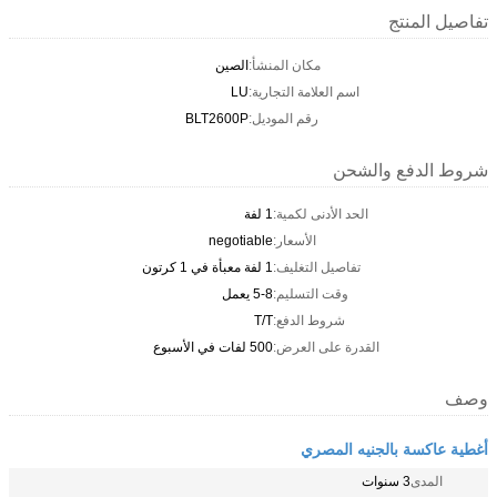
تفاصيل المنتج
مكان المنشأ:
الصين
اسم العلامة التجارية:
LU
رقم الموديل:
BLT2600P
شروط الدفع والشحن
الحد الأدنى لكمية:
1 لفة
الأسعار:
negotiable
تفاصيل التغليف:
1 لفة معبأة في 1 كرتون
وقت التسليم:
5-8 يعمل
شروط الدفع:
T/T
القدرة على العرض:
500 لفات في الأسبوع
وصف
أغطية عاكسة بالجنيه المصري
المدى
3 سنوات