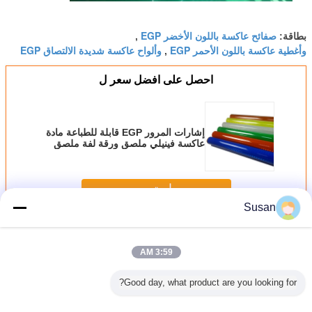
صفائح عاكسة باللون الأخضر EGP
بطاقة:
,
وأغطية عاكسة باللون الأحمر EGP
وألواح عاكسة شديدة الالتصاق EGP
,
احصل على افضل سعر ل
إشارات المرور EGP قابلة للطباعة مادة
عاكسة فينيلي ملصق ورقة لفة ملصق
فيلم ورقة عاكسة
استمر
Susan
أغطية عاكسة بالجنيه المصري
أكثر
3:59 AM
Good day, what product are you looking for?
نيل العاكسة
مخصص ذاتية اللصق
غشاء صفائح عاكسة
لفة لاصقة من صفائح
ismatic