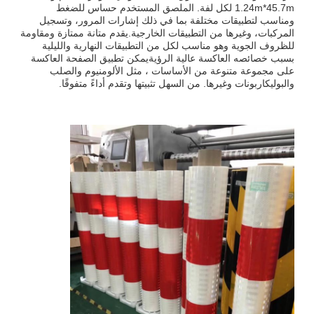
1.24m*45.7m لكل لفة. الملصق المستخدم حساس للضغط
ومناسب لتطبيقات مختلفة بما في ذلك إشارات المرور، وتسجيل
المركبات، وغيرها من التطبيقات الخارجية.يقدم متانة ممتازة ومقاومة
للظروف الجوية وهو مناسب لكل من التطبيقات النهارية والليلية
بسبب خصائصه العاكسة عالية الرؤيةيمكن تطبيق الصفحة العاكسة
على مجموعة متنوعة من الأساسات ، مثل الألومنيوم والصلب
والبوليكاربونات وغيرها. من السهل تثبيتها وتقدم أداءً متفوقًا.