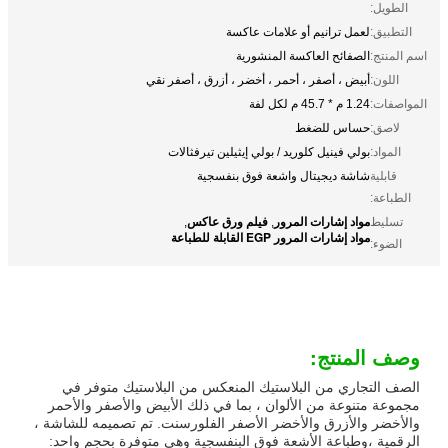
الطويل:
التطبيق:
لعمل ترانيم أو علامات عاكسة
اسم المنتج:
الصفائح العاكسة المنشورية
اللون:
أبيض ، أصفر ، أحمر ، أخضر ، أزرق ، أصفر نقي
المواصفات:
1.24 م * 45.7 م لكل لفة
لاصق:
حساس للضغط
المواد:
بولي فينيل كلوريد / بولي إيثيلين تيرفثالات
قابلية
شاشة ديجيتال واشعة فوق بنفسجية
الطباعة:
مواد إشارات المرور
فيلم ورق عاكس
تسليط
,
,
مواد إشارات المرور EGP القابلة للطباعة
الضوء:
وصف المنتج:
الصف التجاري من البلاستيك المنعكس من البلاستيك متوفر في
مجموعة متنوعة من الألوان ، بما في ذلك الأبيض والأصفر والأحمر
والأخضر والأزرق والأخضر الأصفر الفلورسنت. تم تصميمه للشاشة ،
الرقمية ،وطباعة الأشعة فوق البنفسجية وهي متوفرة بحجم واحد: