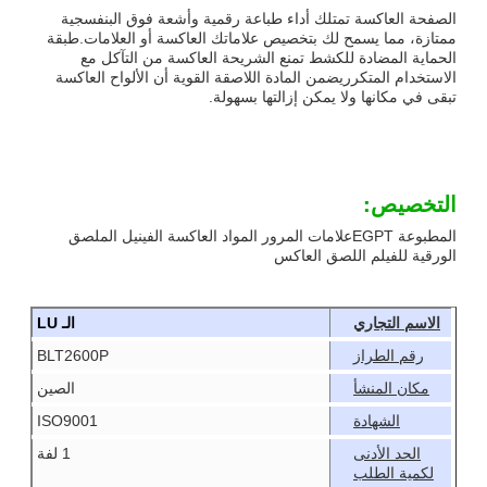
الصفحة العاكسة تمتلك أداء طباعة رقمية وأشعة فوق البنفسجية
ممتازة، مما يسمح لك بتخصيص علاماتك العاكسة أو العلامات.طبقة
الحماية المضادة للكشط تمنع الشريحة العاكسة من التآكل مع
الاستخدام المتكرريضمن المادة اللاصقة القوية أن الألواح العاكسة
تبقى في مكانها ولا يمكن إزالتها بسهولة.
التخصيص:
المطبوعة EGPTعلامات المرور المواد العاكسة الفينيل الملصق
الورقية للفيلم اللصق العاكس
الاسم التجاري
الـ LU
رقم الطراز
BLT2600P
مكان المنشأ
الصين
الشهادة
ISO9001
الحد الأدنى
1 لفة
لكمية الطلب