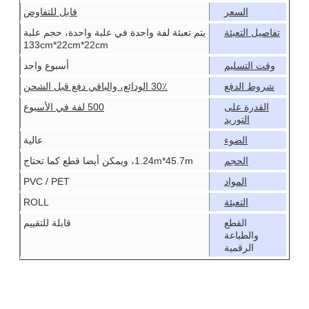
السعر
قابل للتفاوض
تفاصيل التعبئة
يتم تعبئة لفة واحدة في علبة واحدة، حجم علبة
133cm*22cm*22cm
وقت التسليم
أسبوع واحد
شروط الدفع
30٪ الودائع، والباقي دفع قبل الشحن
القدرة على
500 لفة في الأسبوع
التوريد
الضوء
عالية
الحجم
1.24m*45.7m، ويمكن أيضا قطع كما تحتاج
المواد
PVC / PET
التعبئة
ROLL
القطع
قابلة للتقييم
والطباعة
الرقمية