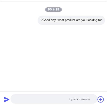
6:15 PM
Good day, what product are you looking for?
إشارات المرور EGP قابلة للطباعة مادة عاكسة فينيلي ملصق
ورقة لفة ملصق فيلم ورقة عاكسة
أغطية عاكسة بالجنيه المصري
2025-01-23
24 الرؤى