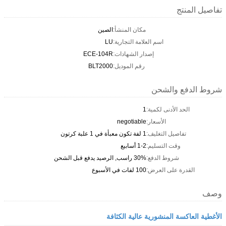
تفاصيل المنتج
مكان المنشأ:
الصين
اسم العلامة التجارية:
LU
إصدار الشهادات:
ECE-104R
رقم الموديل:
BLT2000
شروط الدفع والشحن
الحد الأدنى لكمية:
1
الأسعار:
negotiable
تفاصيل التغليف:
1 لفة تكون معبأة في 1 علبة كرتون
وقت التسليم:
1-2 أسابيع
شروط الدفع:
30% راسب, الرصيد يدفع قبل الشحن
القدرة على العرض:
100 لفات في الأسبوع
وصف
الأغطية العاكسة المنشورية عالية الكثافة