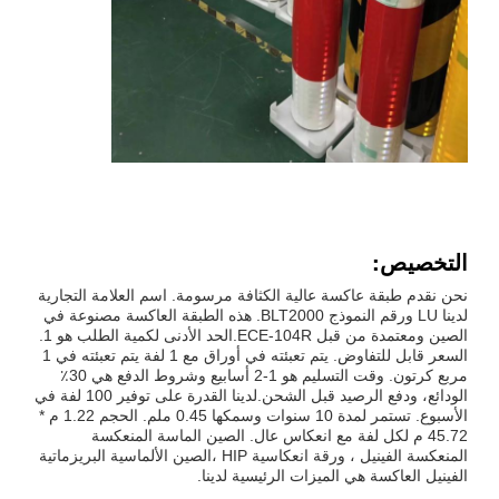
التخصيص:
نحن نقدم طبقة عاكسة عالية الكثافة مرسومة. اسم العلامة التجارية
لدينا LU ورقم النموذج BLT2000. هذه الطبقة العاكسة مصنوعة في
الصين ومعتمدة من قبل ECE-104R.الحد الأدنى لكمية الطلب هو 1.
السعر قابل للتفاوض. يتم تعبئته في أوراق مع 1 لفة يتم تعبئته في 1
مربع كرتون. وقت التسليم هو 1-2 أسابيع وشروط الدفع هي 30٪
الودائع، ودفع الرصيد قبل الشحن.لدينا القدرة على توفير 100 لفة في
الأسبوع. تستمر لمدة 10 سنوات وسمكها 0.45 ملم. الحجم 1.22 م *
45.72 م لكل لفة مع انعكاس عال. الصين الماسة المنعكسة
المنعكسة الفينيل ، ورقة انعكاسية HIP ،الصين الألماسية البريزماتية
الفينيل العاكسة هي الميزات الرئيسية لدينا.