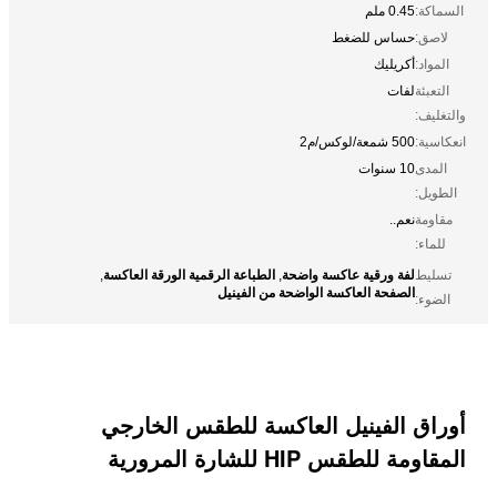
السماكة:
0.45 ملم
لاصق:
حساس للضغط
المواد:
أكريليك
التعبئة
لفات
والتغليف:
انعكاسية:
500 شمعة/لوكس/م2
المدى
10 سنوات
الطويل:
مقاومة
نعم..
للماء:
لفة ورقية عاكسة واضحة
الطباعة الرقمية الورقة العاكسة
تسليط
,
,
الصفحة العاكسة الواضحة من الفينيل
الضوء:
أوراق الفينيل العاكسة للطقس الخارجي
المقاومة للطقس HIP للشارة المرورية