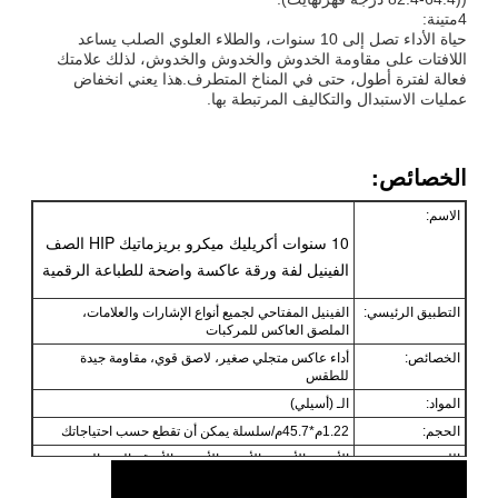
4متينة:
حياة الأداء تصل إلى 10 سنوات، والطلاء العلوي الصلب يساعد
اللافتات على مقاومة الخدوش والخدوش والخدوش، لذلك علامتك
فعالة لفترة أطول، حتى في المناخ المتطرف.هذا يعني انخفاض
عمليات الاستبدال والتكاليف المرتبطة بها.
الخصائص:
الاسم:
10 سنوات أكريليك ميكرو بريزماتيك HIP الصف
الفينيل لفة ورقة عاكسة واضحة للطباعة الرقمية
التطبيق الرئيسي:
الفينيل المفتاحي لجميع أنواع الإشارات والعلامات،
الملصق العاكس للمركبات
الخصائص:
أداء عاكس متجلي صغير، لاصق قوي، مقاومة جيدة
للطقس
المواد:
الـ (أسيلي)
الحجم:
1.22م*45.7م/سلسلة يمكن أن تقطع حسب احتياجاتك
اللون:
الأبيض، الأصفر، الأحمر، الأخضر، الأزرق، البرتقالي،
الأخضر الزهري