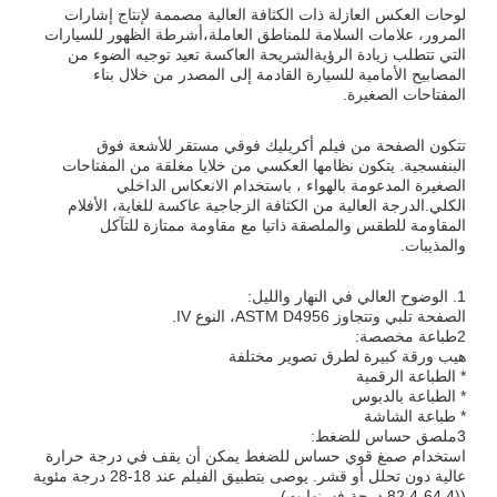
لوحات العكس العازلة ذات الكثافة العالية مصممة لإنتاج إشارات
المرور، علامات السلامة للمناطق العاملة،أشرطة الظهور للسيارات
التي تتطلب زيادة الرؤيةالشريحة العاكسة تعيد توجيه الضوء من
المصابيح الأمامية للسيارة القادمة إلى المصدر من خلال بناء
المفتاحات الصغيرة.
تتكون الصفحة من فيلم أكريليك فوقي مستقر للأشعة فوق
البنفسجية. يتكون نظامها العكسي من خلايا مغلقة من المفتاحات
الصغيرة المدعومة بالهواء ، باستخدام الانعكاس الداخلي
الكلي.الدرجة العالية من الكثافة الزجاجية عاكسة للغاية، الأفلام
المقاومة للطقس والملصقة ذاتيا مع مقاومة ممتازة للتآكل
والمذيبات.
1. الوضوح العالي في النهار والليل:
الصفحة تلبي وتتجاوز ASTM D4956، النوع IV.
2طباعة مخصصة:
هيب ورقة كبيرة لطرق تصوير مختلفة
* الطباعة الرقمية
* الطباعة بالدبوس
* طباعة الشاشة
3ملصق حساس للضغط:
استخدام صمغ قوي حساس للضغط يمكن أن يقف في درجة حرارة
عالية دون تحلل أو قشر. يوصى بتطبيق الفيلم عند 18-28 درجة مئوية
((64.4-82.4 درجة فهرنهايت).