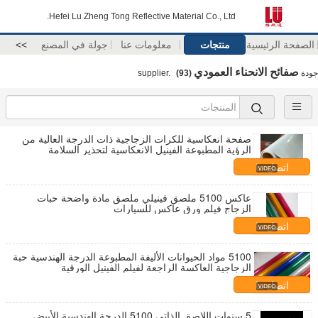
Hefei Lu Zheng Tong Reflective Material Co., Ltd.
الصفحة الرئيسية
منتجات
معلومات عنا
جولة في المصنع
>>
صفائح الانحناء العمودي
جودة
supplier.
(93)
صفحة انعكاسية للكرات الزجاجية ذات الدرجة العالية من
الرؤية المطبوعة الفينيل الانعكاسية لتحذير السلامة
المرورية / لوحة رقم السيارة
اتصل بنا
عاكس 5100 ملصق فينيلي ملصق مادة واضحة حبات
الزجاج فيلم ورق عاكس للسيارات
اتصل بنا
5100 مواد الحيوانات الأليفة المطبوعة الدرجة الهندسية حبة
الزجاجية العاكسة الراجعة لفيلم الفينيل الورقية
اتصل بنا
5 سنوات اللاصق الذاتي 5100 الدرجة الهندسية الأبيض