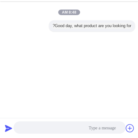
8:48 AM
Good day, what product are you looking for?
شريط عاكس بدرجة سولاس البحرية عالية الوضوح لقارب الإنقاذ
سولاس شريط عاكس
2023-04-13
418 الرؤى