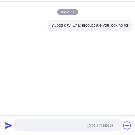
2:00 AM
Good day, what product are you looking for?
أوراق الفينيل العاكسة للطقس الخارجي المقاومة للطقس HIP
للشارة المرورية
الأغطية العاكسة المنشورية عالية الكثافة
2025-02-28
110 الرؤى