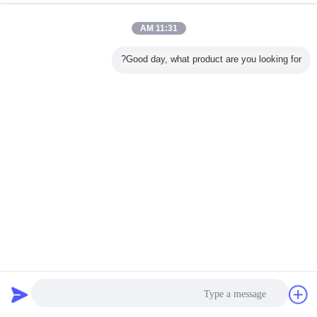
11:31 AM
Good day, what product are you looking for?
الماس درجة Mirco الملحقات السيارات العازلة العاكسة تحذير
الصفراء عاكس السلامة الملصق لفة الشريط العاكس للشاحنة
Dot C2 شريط عاكس
2025-02-28
534 الرؤى