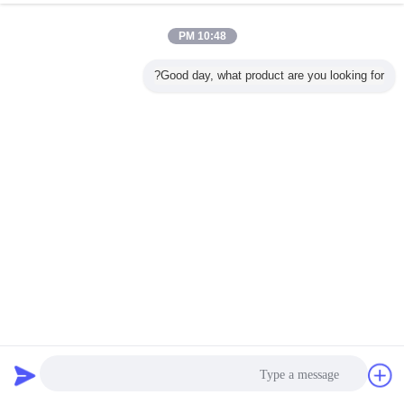
10:48 PM
Good day, what product are you looking for?
شريط عاكس قطري أحمر أبيض كريستالي شبكة لون فيلم عاكس
ملصق عاكس
صحائف شريط عاكس
2025-03-28
75 الرؤى