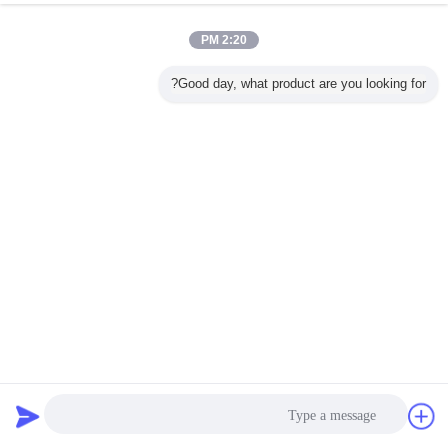
2:20 PM
Good day, what product are you looking for?
الملصق الذاتي الماسية الدرجة الفلوريسنت الصفراء السيارة
العاكسة الملصق 2"x150ft الجير الأخضر مقطورة شاحنة الشريحة
العاكسة
Dot C2 شريط عاكس
2025-09-28
534 الرؤى